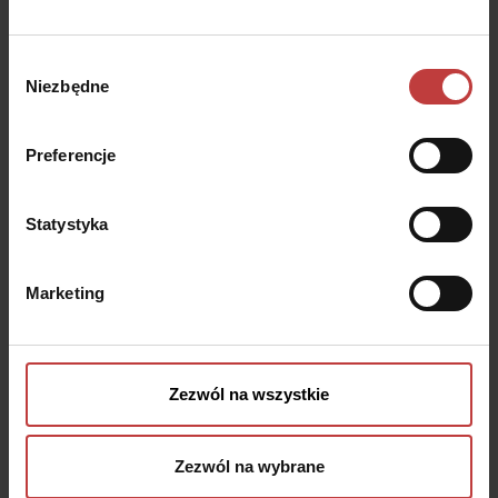
Zobacz
konkretne mieszkania,
aby zwizualizować sobie
Wybór
przestrzeń
Niezbędne
zgody
Preferencje
Statystyka
Porozmawiaj z doradcami i
uzyskaj odpowiedzi na
nurtujące Cię pytania
Marketing
Zezwól na wszystkie
Sprawdź widok z okna
, zanim stanie się Twoim
Zezwól na wybrane
codziennym krajobrazem