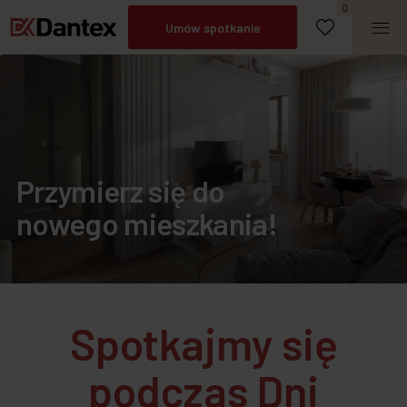
0
Umów spotkanie
Napisz do nas
Zadzwoń
Przymierz się do
nowego mieszkania!
Spotkajmy się
podczas Dni