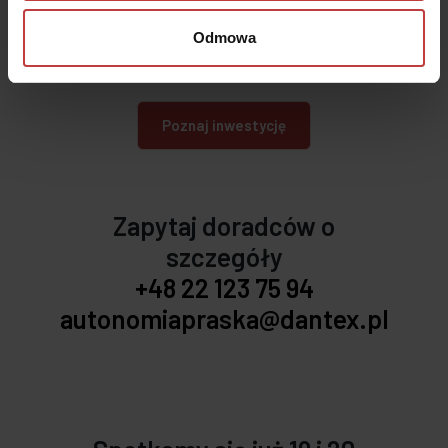
Odmowa
Poznaj inwestycję
Zapytaj doradców o
szczegóły
+48 22 123 75 94
autonomiapraska@dantex.pl