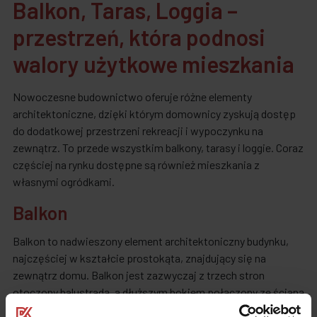
Balkon, Taras, Loggia –
przestrzeń, która podnosi
walory użytkowe mieszkania
Nowoczesne budownictwo oferuje różne elementy
architektoniczne, dzięki którym domownicy zyskują dostęp
do dodatkowej przestrzeni rekreacji i wypoczynku na
zewnątrz. To przede wszystkim balkony, tarasy i loggie. Coraz
częściej na rynku dostępne są również mieszkania z
własnymi ogródkami.
Balkon
Balkon to nadwieszony element architektoniczny budynku,
najczęściej w kształcie prostokąta, znajdujący się na
zewnątrz domu. Balkon jest zazwyczaj z trzech stron
otoczony balustradą, a dłuższym bokiem połączony ze ścianą
budynku. Architekci chętnie korzystają z balkonów, ponieważ