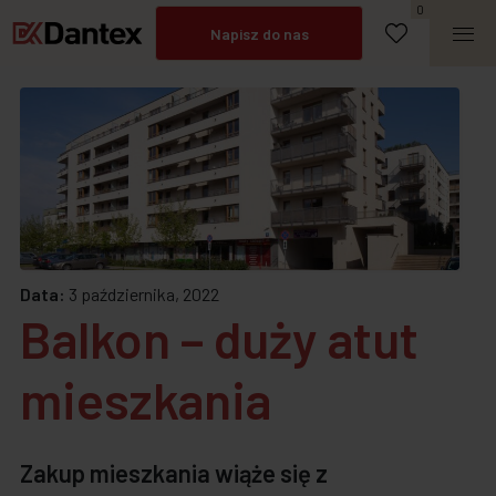
Umów spotkanie
0
Napisz do nas
Zadzwoń
Data:
3 października, 2022
Balkon – duży atut
mieszkania
Zakup mieszkania wiąże się z