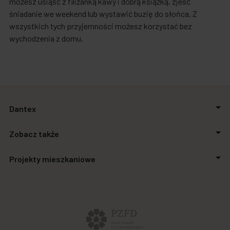
możesz usiąść z filiżanką kawy i dobrą książką, zjeść
śniadanie we weekend lub wystawić buzię do słońca. Z
wszystkich tych przyjemności możesz korzystać bez
wychodzenia z domu.
Dantex
O firmie
Zobacz także
Relacje inwestorskie
Inwestycje
Aktualności
Projekty mieszkaniowe
Biuro prasowe
Zakupimy grunty
Kontakt
Finansowanie
Stalowa Form 43.45
Powierzchnie biurowe
Apartamenty SO.21
Galeria handlowa
Autonomia Praska
Panel Klienta
Ursus Vita
Osiedle Aurora