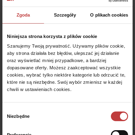
urozmaicają one bryłę budynku i nadają jej lekkości. Z
perspektywy użytkowników, balkony oferują dodatkowe
Zgoda
Szczegóły
O plikach cookies
miejsce wypoczynku na świeżym powietrzu, a także
przestrzeń do przechowywania sprzętu sportowego np.
rowerów. W czasie lock downów na balkonach zaczęły
Niniejsza strona korzysta z plików cookie
pojawiać się piaskownice dla dzieci. Trend ten do dziś cieszy
Szanujemy Twoją prywatność. Używamy plików cookie,
się bardzo dużą popularnością, ponieważ wyjście na balkon
aby strona działała bez błędów, ulepszać jej działanie
jest dla wielu mam mniej problematyczne niż wyjście na
oraz wyświetlać mniej przypadkowe, a bardziej
oddalony od domu plac zabaw. W sezonie letnim balkon
dopasowane oferty. Możesz zaakceptować wszystkie
doskonale sprawdza się także do suszenia prania.
cookies, wybrać tylko niektóre kategorie lub odrzucić te,
Taras
które nie są niezbędne. Swój wybór zmienisz w każdej
chwili w ustawieniach cookies.
Taras różni się od balkonu przede wszystkim wielkością. Jest
to duża otwarta przestrzeń usytuowana na parterze lub na
piętrze domu, a także na dachu płaskim budynku. W
Wybór
budownictwie wielorodzinnym tarasy przylegają do mieszkań
Niezbędne
zgody
na najwyższych kondygnacjach. Roztacza się z nich
przepiękny widok na panoramę miasta. Ze względu na dużą
Preferencje