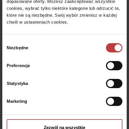
dopasowane oferty. Możesz zaakceptować wszystkie
cookies, wybrać tylko niektóre kategorie lub odrzucić te,
Dantex koncentruje się przede wszystkim na
które nie są niezbędne. Swój wybór zmienisz w każdej
warszawskim rynku mieszkaniowym w segmencie
chwili w ustawieniach cookies.
popularnym, który niesie za sobą ogromny
potencjał.
Wybór
Planujemy nadal inwestować w grunty, których lokalizacja
Niezbędne
zgody
gwarantuje sprawną komunikację z resztą miasta i zapewni
przyszłym mieszkańcom bogatą infrastrukturę oraz
swobodny dostęp do terenów zielonych, ośrodków
Preferencje
kulturalnych, sportowych, rekreacyjnych i edukacyjnych. Dzięki
temu nasze inwestycje to idealny wybór dla aktywnych ludzi,
którzy pragną korzystać z możliwości, jakie oferuje życie w
Statystyka
metropolii.
Marketing
Zezwól na wszystkie