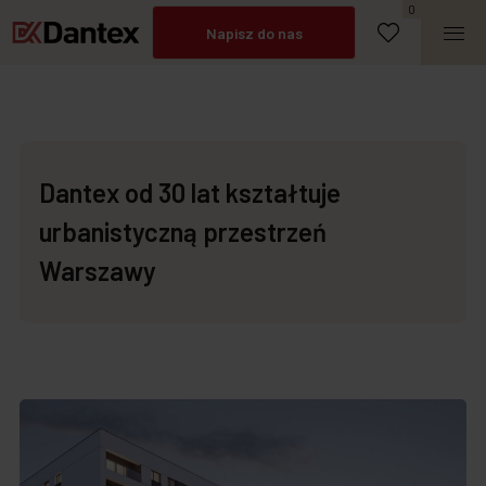
Umów spotkanie
0
Napisz do nas
Zadzwoń
Dantex od 30 lat kształtuje
urbanistyczną przestrzeń
Warszawy