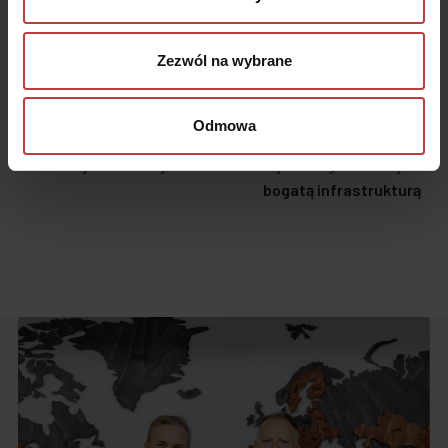
Zezwól na wybrane
Odmowa
Jesteśmy
30 lat
na rynku
Wybieramy lokalizacje z
bogatą infrastrukturą