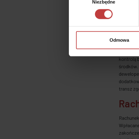
ramach da
Niezbędne
zgody
Szczegóło
nieruchom
harmonog
zakończen
Odmowa
To specja
wszystki
kontrolą
środków.
deweloper
dodatkow
transz z
Rac
Rachunek 
Wpłacane
zakończe