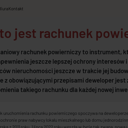
Biura
Kontakt
to jest rachunek powi
aniowy rachunek powierniczy to instrument, 
apewnienia jeszcze lepszej ochrony interesów 
ów nieruchomości jeszcze w trakcie jej budowy
e z obowiązującymi przepisami deweloper jest
mienia takiego rachunku dla każdej nowej inwes
k uruchomienia rachunku powierniczego spoczywa na deweloperze 
ochronie praw nabywcy lokalu mieszkalnego lub domu jednorodzinn
ską z 2011 roku. 1 lipca 2022 roku weszła w życie tak zwana „nowa