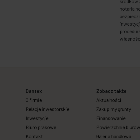
środków 
notarialn
bezpieczn
inwestycj
procedur
własnośc
Dantex
Zobacz także
O firmie
Aktualności
Relacje inwestorskie
Zakupimy grunty
Inwestycje
Finansowanie
Biuro prasowe
Powierzchnie biuro
Kontakt
Galeria handlowa