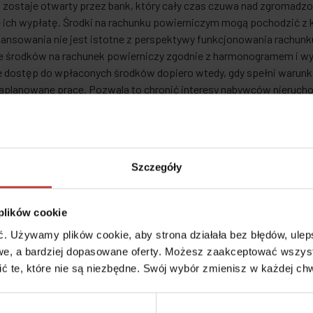
zostaje otwarty przez bank, który cały czas czuwa nad zgromadzo
 ich wypłatę. Środki na rachunku powierniczym mogą pochodzić z 
nansowania nie jest istotne z perspektywy funkcjonowania rachun
e środków na rachunek powierniczy zgodnie z harmonogramem i w
e dostęp do wpłaconych środków dopiero wtedy, gdy spełni warun
planowane prace. Pozwala to chronić interesy nabywców nieruchomo
ie istotne jeśli weźmie się pod uwagę możliwość ogłoszenia prze
iem inwestycji.
 zapisami Ustawy o ochronie praw nabywcy lokalu mieszkalnego lu
any do prowadzenia jednego z dwóch rodzajów rachunków powiern
Szczegóły
u powierniczego otwartego lub
ku powierniczego zamkniętego.
 plików cookie
unek otwarty
 Używamy plików cookie, aby strona działała bez błędów, ulepsz
e, a bardziej dopasowane oferty. Możesz zaakceptować wszyst
otwartego rachunku powierniczego pozwala deweloperowi na wypła
cić te, które nie są niezbędne. Swój wybór zmienisz w każdej chw
ch. Kolejne transze są wypłacane zgodnie z harmonogramem przed
acić środki po zakończeniu kolejnych etapów budowy, ale nie w i