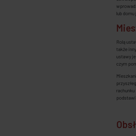
wprowadza
lub domu 
Mies
Rolą usta
także in
ustawy je
czym pom
Mieszkani
przyszłeg
rachunku
podstawi
Obsł