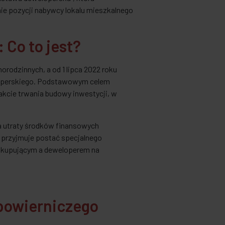
ie pozycji nabywcy lokalu mieszkalnego
Co to jest?
rodzinnych, a od 1 lipca 2022 roku
loperskiego. Podstawowym celem
akcie trwania budowy inwestycji, w
a utraty środków finansowych
k przyjmuje postać specjalnego
y kupującym a deweloperem na
powierniczego