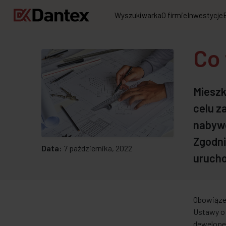
Wyszukiwarka
O firmie
Inwestycje
Co 
Mieszk
celu z
nabywc
Zgodni
Data:
7 października, 2022
urucho
Obowiąze
Ustawy o 
deweloper