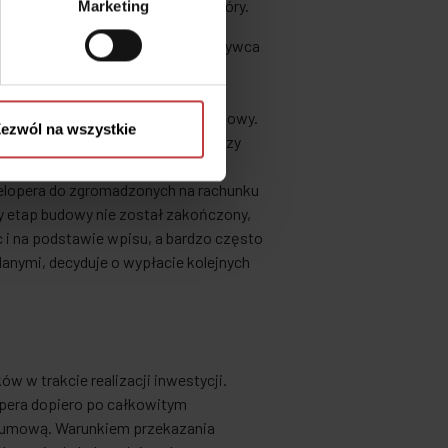
zowo następuje z dołu, nigdy z góry.
Marketing
arte w umowie deweloperskiej. Nabywca
em prac, a co za tym idzie
 może wypłacić środki tylko po
cją inwestycji czuwa kierownik budowy.
ezwól na wszystkie
żdego z etapów budowy sprawdza, czy
 dzienniku budowy potwierdzony
elopera do zgromadzonych na rachunku
 etap budowy nie został zakończony,
 i na podstawie wpisu, a bardzo często
ymi, decyduje o wypłacie kolejnych
 w trakcie realizacji inwestycji.
pera dopiero po całkowitym
 umową. Warunkiem przekazania