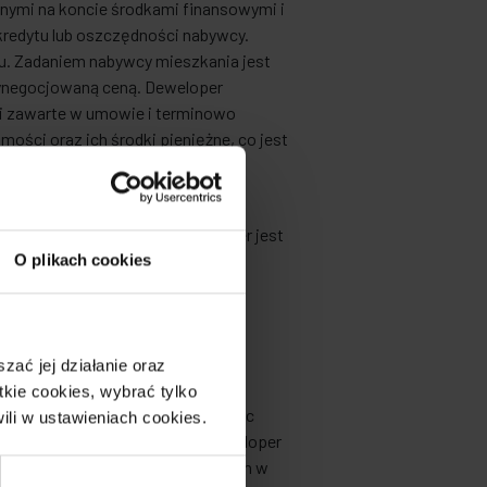
nymi na koncie środkami finansowymi i
kredytu lub oszczędności nabywcy.
ku. Zadaniem nabywcy mieszkania jest
ynegocjowaną ceną. Deweloper
ki zawarte w umowie i terminowo
ści oraz ich środki pieniężne, co jest
z dewelopera upadłości przed
b domu jednorodzinnego deweloper jest
iczych:
O plikach cookies
ać jej działanie oraz
kie cookies, wybrać tylko
tę środków w trakcie trwania prac
ili w ustawieniach cookies.
sięwzięcia, co oznacza, że deweloper
ch trakcie na poczet zaplanowanych w