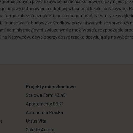
zgromadzonych przez nabywcę na rachunku powierniczym jest prze
ego umowy ustanowienia odrębnej własności lokalu na Nabywcę. Ra
a forma zabezpieczenia kupna nieruchomości. Niestety ze względu 
i, finansowania budowy ze środków pozyskiwanych ze sprzedaży m
ami administracyjnymi związanymi z możliwością rozpoczęcia pro
i na Nabywców, deweloperzy dosyć rzadko decydują się na wybór 
Projekty mieszkaniowe
Stalowa Form 43.45
Apartamenty SO.21
Autonomia Praska
we
Ursus Vita
Osiedle Aurora