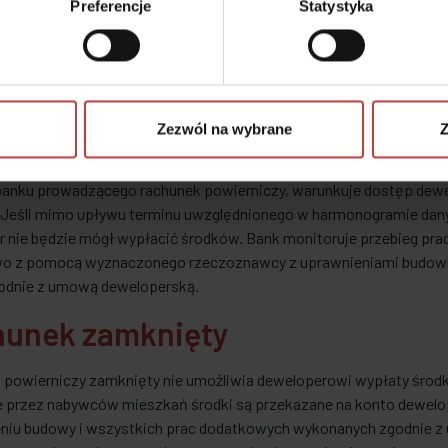
nego etapu prac i wydatków. Rozliczenie następuje z etapu każdora
Preferencje
Statystyka
wy podział budowy na etapy i harmonogram ich realizacji są zaw
ości jeszcze przed jej zakupem może zapoznać się z harmonogram
ramem planowanych wypłat z rachunku. Ważnym jest, że deweloper
iu danego etapu, o którym nie decyduje samodzielnie. Nad realiza
Zezwól na wybrane
Z
lista, który nadzoruje działania dewelopera, a po zakończeniu ka
e przewidziane w harmonogramie prace zostały wykonane. Wpis w
 banku prowadzącego rachunek powierniczy, warunkuje dostęp dew
 Jeśli mimo upływu terminu uwzględnionego w harmonogramie dany
 nie będzie mógł wypłacić środków. Bank monitoruje przebieg prac
o z pomocą wyznaczonego rzeczoznawcy z uprawnieniami budowlan
godnie z umową deweloperską.
hunek zamknięty
powierniczy zamknięty nie umożliwia deweloperowi wypłaty środków
 przez nabywców mieszkań środki są przekazane na konto dewelo
niu budowy i wszystkich prac dodatkowych wykonanych zgodnie z