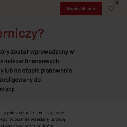
Umów spotkanie
0
Napisz do nas
Zadzwoń
erniczy?
który został wprowadzony w
i środków finansowych
 lub na etapie planowania.
 zobligowany do
tycji.
i wynika bezpośrednio z zapisów
ego, popularnie określanej ustawą
 ustawa deweloperska”, która