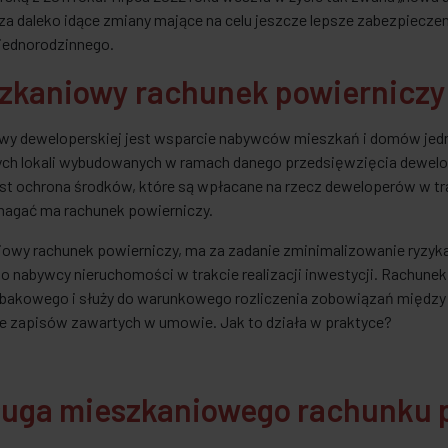
 daleko idące zmiany mające na celu jeszcze lepsze zabezpieczen
jednorodzinnego.
zkaniowy rachunek powierniczy: 
wy deweloperskiej jest wsparcie nabywców mieszkań i domów jedno
nych lokali wybudowanych w ramach danego przedsięwzięcia dewe
st ochrona środków, które są wpłacane na rzecz deweloperów w tr
agać ma rachunek powierniczy.
owy rachunek powierniczy, ma za zadanie zminimalizowanie ryzyk
o nabywcy nieruchomości w trakcie realizacji inwestycji. Rachune
 bakowego i służy do warunkowego rozliczenia zobowiązań międz
e zapisów zawartych w umowie. Jak to działa w praktyce?
uga mieszkaniowego rachunku 