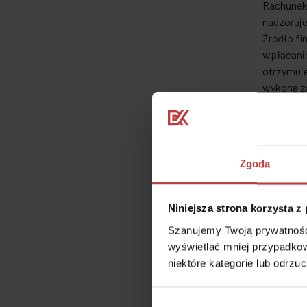
Rachunek 
nadzoruje
Źródło fi
wpłacani
otrzymuj
wykona za
szczególn
ukończen
Zgodnie z
zobowiąz
Zgoda
• rachunk
• rachun
Niniejsza strona korzysta z
Rach
Szanujemy Twoją prywatność.
wyświetlać mniej przypadkow
Formuła 
niektóre kategorie lub odrzu
budowlany
może wypł
Wybór