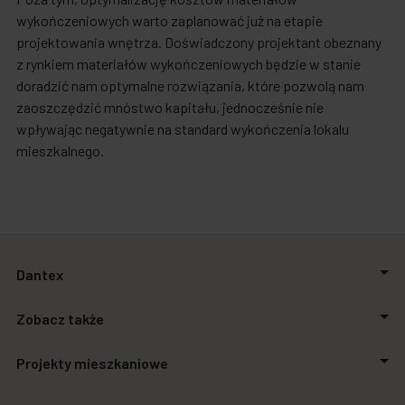
wykończeniowych warto zaplanować już na etapie
projektowania wnętrza. Doświadczony projektant obeznany
z rynkiem materiałów wykończeniowych będzie w stanie
doradzić nam optymalne rozwiązania, które pozwolą nam
zaoszczędzić mnóstwo kapitału, jednocześnie nie
wpływając negatywnie na standard wykończenia lokalu
mieszkalnego.
Dantex
O firmie
Zobacz także
Relacje inwestorskie
Inwestycje
Aktualności
Projekty mieszkaniowe
Biuro prasowe
Zakupimy grunty
Kontakt
Finansowanie
Stalowa Form 43.45