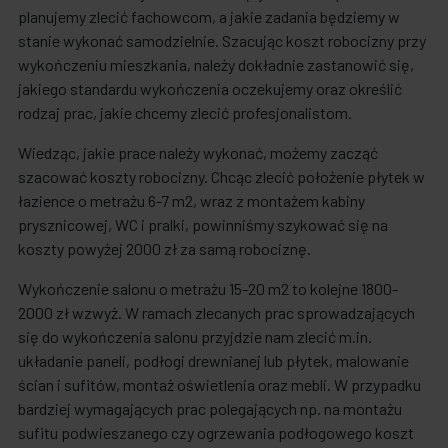
planujemy zlecić fachowcom, a jakie zadania będziemy w
stanie wykonać samodzielnie. Szacując koszt robocizny przy
wykończeniu mieszkania, należy dokładnie zastanowić się,
jakiego standardu wykończenia oczekujemy oraz określić
rodzaj prac, jakie chcemy zlecić profesjonalistom.
Wiedząc, jakie prace należy wykonać, możemy zacząć
szacować koszty robocizny. Chcąc zlecić położenie płytek w
łazience o metrażu 6-7 m2, wraz z montażem kabiny
prysznicowej, WC i pralki, powinniśmy szykować się na
koszty powyżej 2000 zł za samą robociznę.
Wykończenie salonu o metrażu 15-20 m2 to kolejne 1800-
2000 zł wzwyż. W ramach zlecanych prac sprowadzających
się do wykończenia salonu przyjdzie nam zlecić m.in.
układanie paneli, podłogi drewnianej lub płytek, malowanie
ścian i sufitów, montaż oświetlenia oraz mebli. W przypadku
bardziej wymagających prac polegających np. na montażu
sufitu podwieszanego czy ogrzewania podłogowego koszt