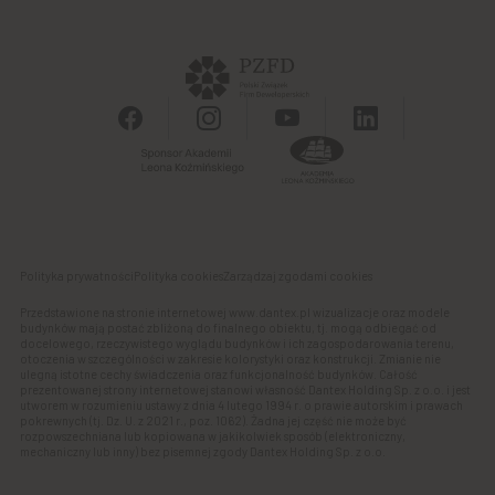
Powierzchnie biurowe
Apartamenty SO.21
Galeria handlowa
Autonomia Praska
Panel Klienta
Ursus Vita
Osiedle Aurora
Polityka prywatności
Polityka cookies
Zarządzaj zgodami cookies
Przedstawione na stronie internetowej www.dantex.pl wizualizacje oraz modele
budynków mają postać zbliżoną do finalnego obiektu, tj. mogą odbiegać od
docelowego, rzeczywistego wyglądu budynków i ich zagospodarowania terenu,
otoczenia w szczególności w zakresie kolorystyki oraz konstrukcji. Zmianie nie
ulegną istotne cechy świadczenia oraz funkcjonalność budynków. Całość
prezentowanej strony internetowej stanowi własność Dantex Holding Sp. z o.o. i jest
utworem w rozumieniu ustawy z dnia 4 lutego 1994 r. o prawie autorskim i prawach
pokrewnych (tj. Dz. U. z 2021 r., poz. 1062). Żadna jej część nie może być
rozpowszechniana lub kopiowana w jakikolwiek sposób (elektroniczny,
mechaniczny lub inny) bez pisemnej zgody Dantex Holding Sp. z o.o.