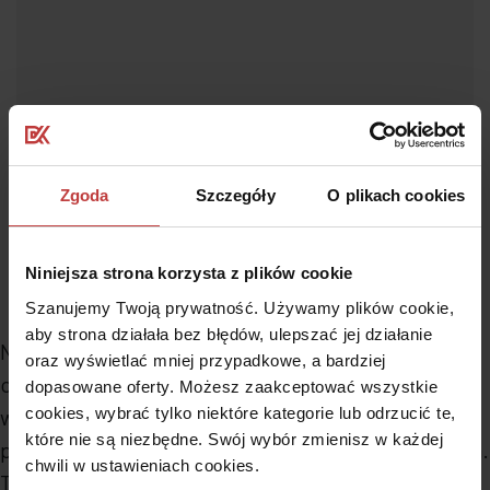
Zgoda
Szczegóły
O plikach cookies
Niniejsza strona korzysta z plików cookie
Szanujemy Twoją prywatność. Używamy plików cookie,
aby strona działała bez błędów, ulepszać jej działanie
Nie każdy marzy o odpowiedzialności i
oraz wyświetlać mniej przypadkowe, a bardziej
obowiązkach wiążących się z posiadaniem
dopasowane oferty. Możesz zaakceptować wszystkie
cookies, wybrać tylko niektóre kategorie lub odrzucić te,
własnego domu. Wielu poszukuje alternatywy w
które nie są niezbędne. Swój wybór zmienisz w każdej
postaci przestronnego i komfortowego mieszkania.
chwili w ustawieniach cookies.
Takim mieszkaniem będzie z pewnością lokal o