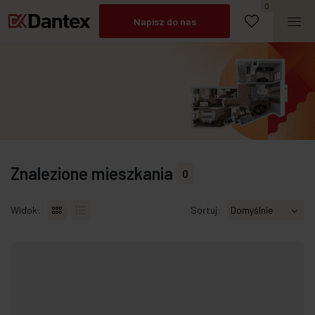
Umów spotkanie
0
Napisz do nas
Zadzwoń
Znalezione mieszkania
0
Widok:
Sortuj: