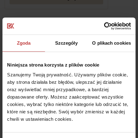
Osiedle Aurora
Jutrzenki 182, Warszawa-Włochy
Zgoda
Szczegóły
O plikach cookies
Rozwiń
Niniejsza strona korzysta z plików cookie
Dostępne piętra:
0
0
0
0
Szanujemy Twoją prywatność. Używamy plików cookie,
L-76
aby strona działała bez błędów, ulepszać jej działanie
Osiedle Aurora
oraz wyświetlać mniej przypadkowe, a bardziej
dopasowane oferty. Możesz zaakceptować wszystkie
55.65m
GOTOWE
2
Parter
Pokoje:
2
cookies, wybrać tylko niektóre kategorie lub odrzucić te,
które nie są niezbędne. Swój wybór zmienisz w każdej
Zobacz szczegóły
chwili w ustawieniach cookies.