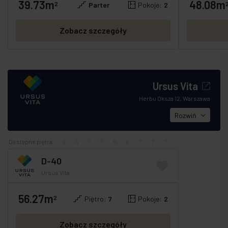
39.73m
48.08m
GOTOWE
OFERTA SPECJALNA
GOTOWE
OFE
2
Parter
Pokoje:
2
Zobacz szczegóły
Ursus Vita
Herbu Oksza 12, Warszawa
Rozwiń
Dostępne piętra:
0
4
5
5
6
6
7
7
7
D-40
Ursus Vita
56.27m
GOTOWE
2
Piętro:
7
Pokoje:
2
Zobacz szczegóły