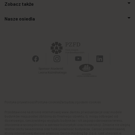
Zobacz także
Relacje inwestorskie
Inwestycje
Aktualności
Nasze osiedla
Biuro prasowe
Zakupimy grunty
Kontakt
Finansowanie
Stalowa Form 43.45
Powierzchnie biurowe
Apartamenty SO.21
Galeria handlowa
Autonomia Praska
Panel Klienta
Ursus Vita
Osiedle Aurora
Polityka prywatności
Polityka cookies
Zarządzaj zgodami cookies
Przedstawione na stronie internetowej www.dantex.pl wizualizacje oraz modele
budynków mają postać zbliżoną do finalnego obiektu, tj. mogą odbiegać od
docelowego, rzeczywistego wyglądu budynków i ich zagospodarowania terenu,
otoczenia w szczególności w zakresie kolorystyki oraz konstrukcji. Zmianie nie ulegną
istotne cechy świadczenia oraz funkcjonalność budynków. Całość prezentowanej
strony internetowej stanowi własność Dantex Holding Sp. z o.o. i jest utworem w