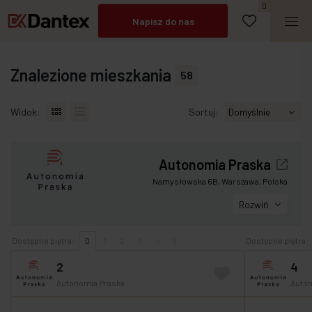
Umów spotkanie
0
Napisz do nas
Zadzwoń
Znalezione mieszkania
58
Widok:
Sortuj:
Autonomia Praska
Namysłowska 6B, Warszawa, Polska
Rozwiń
Dostępne piętra:
0
1
2
3
4
5
Dostępne piętra:
2
4
Autonomia Praska
Auton