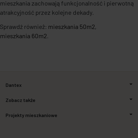
mieszkania zachowają funkcjonalność i pierwotną
atrakcyjność przez kolejne dekady.
Sprawdź również:
mieszkania 50m2
,
mieszkania 60m2
.
Dantex
O firmie
Zobacz także
Relacje inwestorskie
Inwestycje
Aktualności
Projekty mieszkaniowe
Biuro prasowe
Zakupimy grunty
Kontakt
Finansowanie
Stalowa Form 43.45
Powierzchnie biurowe
Apartamenty SO.21