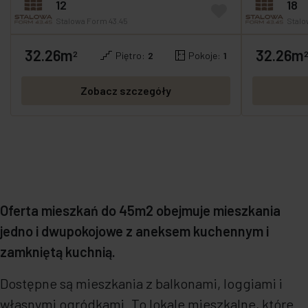
12
18
Stalowa Form 43.45
Stalo
32.26m
32.26m
2
Piętro:
2
Pokoje:
1
Zobacz szczegóły
Oferta mieszkań do 45m2 obejmuje mieszkania
jedno i dwupokojowe z aneksem kuchennym i
zamkniętą kuchnią.
Dostępne są mieszkania z balkonami, loggiami i
własnymi ogródkami. To lokale mieszkalne, które