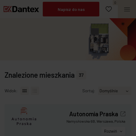
Umów spotkanie
0
Napisz do nas
Zadzwoń
Znalezione mieszkania
37
Widok:
Sortuj:
Autonomia Praska
Namysłowska 6B, Warszawa, Polska
Rozwiń