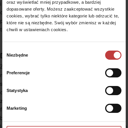
oraz wyświetlać mniej przypadkowe, a bardziej
i edukacyjnych. Budujemy w prestiżowych
dopasowane oferty. Możesz zaakceptować wszystkie
dzielnicach Warszawy, miejscach o wysokim
cookies, wybrać tylko niektóre kategorie lub odrzucić te,
potencjale rozwoju i otoczeniu sprzyjającemu
które nie są niezbędne. Swój wybór zmienisz w każdej
tworzeniu bezpiecznej przestrzeni do życia.
chwili w ustawieniach cookies.
Wybór
Dlaczego mieszkanie 45m2 od Dantex?
Niezbędne
zgody
Zależy nam na wysokim komforcie użytkowania
Preferencje
nieruchomości, dlatego dokładamy wszelkich
starań, aby każde mieszkanie w naszej ofercie
Statystyka
odznaczało się przemyślanym układem i
zapewniało możliwość ergonomicznej i
funkcjonalnej aranżacji przestrzeni. Dostępne w
Marketing
budynku udogodnienia w postaci komórek
lokatorskich czy dedykowanych miejsc garażowych