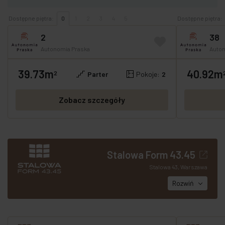
Dostępne piętra:
0
1
2
3
4
5
Dostępne piętra:
2
38
Autonomia Praska
Auton
39.73m
40.92m
GOTOWE
OFERTA SPECJALNA
GOTOWE
OFE
2
Parter
Pokoje:
2
Zobacz szczegóły
Stalowa Form 43.45
Stalowa 43, Warszawa
Rozwiń