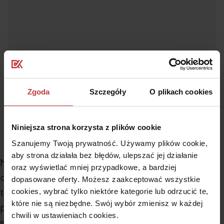
Zgoda
Szczegóły
O plikach cookies
Niniejsza strona korzysta z plików cookie
Szanujemy Twoją prywatność. Używamy plików cookie,
aby strona działała bez błędów, ulepszać jej działanie
Mieszkania dwupoziomowe cieszą się w ostatnim
oraz wyświetlać mniej przypadkowe, a bardziej
czasie coraz większym zainteresowaniem. Wynika
dopasowane oferty. Możesz zaakceptować wszystkie
to z ich funkcjonalnego układu oraz dużej
cookies, wybrać tylko niektóre kategorie lub odrzucić te,
które nie są niezbędne. Swój wybór zmienisz w każdej
powierzchni, dzięki której dwupoziomówki
chwili w ustawieniach cookies.
stanowią atrakcyjną alternatywę dla zabudowy