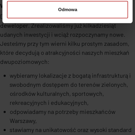
w atrakcyjnej lokalizacji
Odmowa
Dantex to znany i ceniony na warszawskim rynku
deweloper
. Zrealizowaliśmy już kilkadziesiąt
udanych inwestycji i wciąż rozpoczynamy nowe.
Jesteśmy przy tym wierni kilku prostym zasadom,
które decydują o atrakcyjności naszych mieszkań
dwupoziomowych:
wybieramy lokalizacje z bogatą infrastrukturą i
swobodnym dostępem do terenów zielonych,
ośrodków kulturalnych, sportowych,
rekreacyjnych i edukacyjnych,
odpowiadamy na potrzeby mieszkańców
Warszawy,
stawiamy na unikatowość oraz wysoki standard