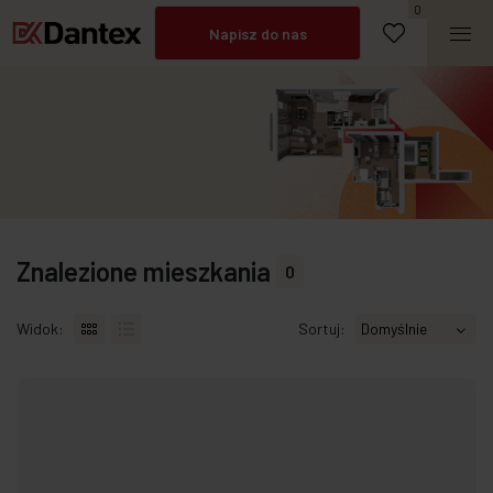
Umów spotkanie
0
Napisz do nas
Zadzwoń
Znalezione mieszkania
0
Widok:
Sortuj: