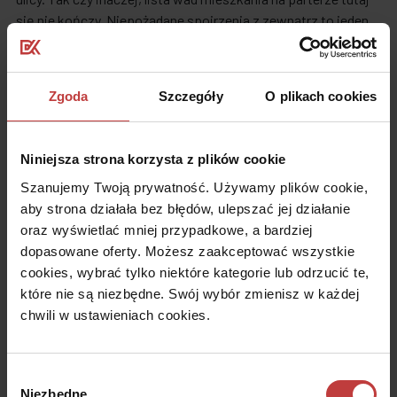
się nie kończy. Niepożądane spojrzenia z zewnątrz to jeden
problem, hałas to zupełnie inna kwestia. Mieszkania na
parterze utożsamiane są z wiecznym hałasem – w tych
usytułowanych w bezpośrednim sąsiedztwie ulicy nie milknie
Zgoda
Szczegóły
O plikach cookies
szum samochodów i skrzek klaksonów, tam gdzie okna
wychodzą na chodnik nieustannie słychać kroki
przechodniów, szczekanie psów, a w gorszej dzielnicy
Niniejsza strona korzysta z plików cookie
odgłosy burd i pijackich awantur. A skoro o burdach mowa…
Szanujemy Twoją prywatność. Używamy plików cookie,
Mieszkanie na parterze to łatwy kąsek dla włamywacza, który
aby strona działała bez błędów, ulepszać jej działanie
bez trudu dosięgnie balkonu czy okien z ziemi.
oraz wyświetlać mniej przypadkowe, a bardziej
Nic więc dziwnego w tym, że mieszkania na parterze są
dopasowane oferty. Możesz zaakceptować wszystkie
zazwyczaj tańsze i nawet mimo niższej ceny nie cieszą się
cookies, wybrać tylko niektóre kategorie lub odrzucić te,
szczególnym zainteresowaniem inwestorów. Czy
które nie są niezbędne. Swój wybór zmienisz w każdej
rzeczywiście tak jest?
chwili w ustawieniach cookies.
Mieszkanie od dewelopera – parter
parterowi nierówny
Wybór
Niezbędne