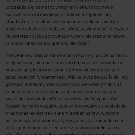
„odczarują się” same i to w mgnieniu oka. I choć nowe
budownictwo od dewelopera zapewnia zupełnie inny
standard niż mieszkanie w kamienicy czy bloku z wielkiej
płyty osób, które już miały wątpliwą „przyjemność” mieszkać
na parterze do jego ponownego wyboru nie przekona nawet
komórka lokatorska w gratisie. Dlaczego?
Mieszkania w starych kamienicach nauczyły nas, że parter to
miejsce raczej ciemne i zimne, do tego często nawiedzane
przez wilgoć, która ma swoje źródła w niewystarczająco
zaizolowanych fundamentach. Wielka płyta dorzuciła do listy
„przeciw” absolutny brak prywatności we własnym domu i
konieczność nieustannego zasłaniania okien, czego już
wcześniej doświadczyli lokatorzy tzw. niskich parterów.
Wysoki parter to wszak luksus porównywalny do posiadania
mieszkania na piętrze – okna mieszkań na tzw. wysokim
parterze są usytuowane na tyle wysoko, iż przechodnie nie
mają sposobności zajrzeć w nie z poziomu chodnika czy
ulicy. Tak czy inaczej, lista wad mieszkania na parterze tutaj