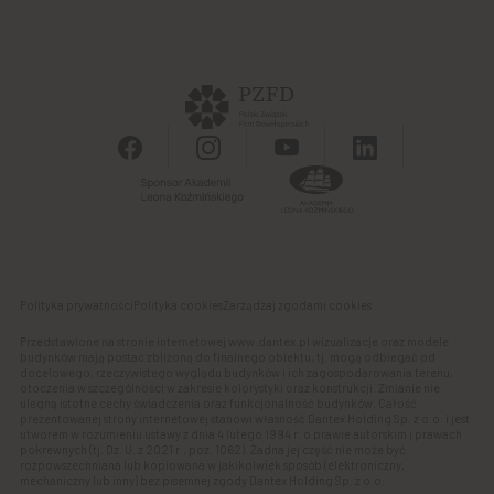
Kontakt
Finansowanie
Stalowa Form 43.45
Powierzchnie biurowe
Apartamenty SO.21
Galeria handlowa
Autonomia Praska
Panel Klienta
Ursus Vita
Osiedle Aurora
Polityka prywatności
Polityka cookies
Zarządzaj zgodami cookies
Przedstawione na stronie internetowej www.dantex.pl wizualizacje oraz modele
budynków mają postać zbliżoną do finalnego obiektu, tj. mogą odbiegać od
docelowego, rzeczywistego wyglądu budynków i ich zagospodarowania terenu,
otoczenia w szczególności w zakresie kolorystyki oraz konstrukcji. Zmianie nie
ulegną istotne cechy świadczenia oraz funkcjonalność budynków. Całość
prezentowanej strony internetowej stanowi własność Dantex Holding Sp. z o.o. i jest
utworem w rozumieniu ustawy z dnia 4 lutego 1994 r. o prawie autorskim i prawach
pokrewnych (tj. Dz. U. z 2021 r., poz. 1062). Żadna jej część nie może być
rozpowszechniana lub kopiowana w jakikolwiek sposób (elektroniczny,
mechaniczny lub inny) bez pisemnej zgody Dantex Holding Sp. z o.o.