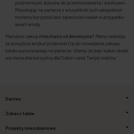
podziemnych, boksów do przechowywania i wózkowni.
Mieszkając na parterze z wszystkich tych udogodnień
możemy korzystać bez ograniczeń nawet w przypadku
awarii windy.
Planujesz zakup
mieszkania od dewelopera
? Mamy nadzieję,
że powyższy artykuł przekonał Cię do rozważenia zakupu
lokalu usytuowanego na parterze. Ufamy, że jego wybór okaże
się niezwykle korzystny dla Ciebie i całej Twojej rodziny.
Dantex
O firmie
Zobacz także
Relacje inwestorskie
Inwestycje
Aktualności
Projekty mieszkaniowe
Biuro prasowe
Zakupimy grunty