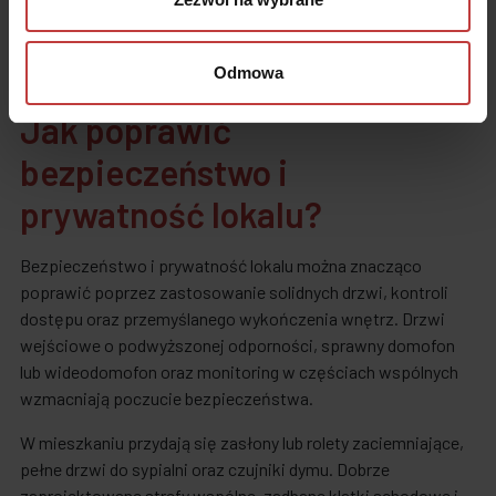
projektach mieszkaniowych częściej stosuje się rozwiązania
przyjazne środowisku i technologie poprawiające
energooszczędność. To buduje przewagę oferty w oczach
Odmowa
najemców.
Jak poprawić
bezpieczeństwo i
prywatność lokalu?
Bezpieczeństwo i prywatność lokalu można znacząco
poprawić poprzez zastosowanie solidnych drzwi, kontroli
dostępu oraz przemyślanego wykończenia wnętrz. Drzwi
wejściowe o podwyższonej odporności, sprawny domofon
lub wideodomofon oraz monitoring w częściach wspólnych
wzmacniają poczucie bezpieczeństwa.
W mieszkaniu przydają się zasłony lub rolety zaciemniające,
pełne drzwi do sypialni oraz czujniki dymu. Dobrze
zaprojektowane strefy wspólne, zadbane klatki schodowe i