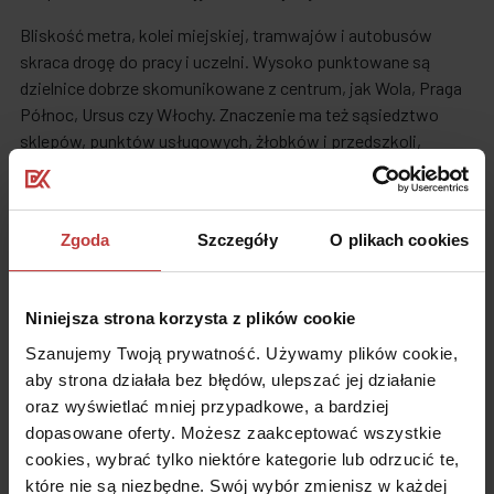
Bliskość metra, kolei miejskiej, tramwajów i autobusów
skraca drogę do pracy i uczelni. Wysoko punktowane są
dzielnice dobrze skomunikowane z centrum, jak Wola, Praga
Północ, Ursus czy Włochy. Znaczenie ma też sąsiedztwo
sklepów, punktów usługowych, żłobków i przedszkoli,
terenów zielonych oraz ścieżek rowerowych. Im więcej spraw
da się załatwić „po drodze”, tym większa szansa na szybki i
stabilny wynajem.
Zgoda
Szczegóły
O plikach cookies
Ile pokoi i metrażu preferują
osoby wynajmujące?
Niniejsza strona korzysta z plików cookie
Osoby wynajmujące najczęściej preferują kawalerki i
Szanujemy Twoją prywatność. Używamy plików cookie,
mieszkania dwupokojowe, choć obserwujemy rosnący popyt
aby strona działała bez błędów, ulepszać jej działanie
na układy trzypokojowe.
oraz wyświetlać mniej przypadkowe, a bardziej
dopasowane oferty. Możesz zaakceptować wszystkie
Single i pary najczęściej wybierają układy 1–2 pokojowe.
cookies, wybrać tylko niektóre kategorie lub odrzucić te,
Współlokatorzy i młode rodziny szukają 2–3 pokoi, aby
które nie są niezbędne. Swój wybór zmienisz w każdej