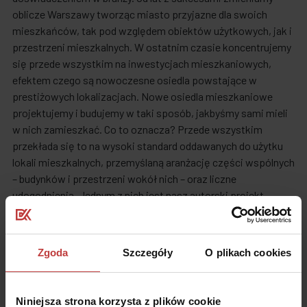
oblicze Warszawy tworząc miasto przyjazne dla swoich
mieszkańców, tak pod względem obiektów użytkowych, jak i
przestrzeni mieszkalnych. W ostatnim czasie koncentrujemy
się przede wszystkim na inwestycjach mieszkaniowych,
efektem czego są nowoczesne osiedla powstające w
prestiżowych lokalizacjach. Nowe osiedla mieszkaniowe
projektujemy i budujemy w taki sposób, jakbyśmy sami mieli
w nich zamieszkać. Co to oznacza? Przede wszystkim
przekłada się to na wysoki standard oddawanych do użytku
lokali mieszkalnych, przemyślaną aranżację części wspólnych
– budynków i przestrzeni wokół nich – oraz liczne
udogodnienia. Jednym z nich jest nasz autorski projekt
mikroapartamentów – apartamentów, które mimo
ograniczonego metrażu pozwalają swoim mieszkańcom
cieszyć się znacznie większą liczbą udogodnień niż
Zgoda
Szczegóły
O plikach cookies
standardowe mieszkania. Mikroapartamenty oferujemy wraz
z ogródkami lub tarasami, dostępem do garaży podziemnych
oraz zielonych dachów i wielu innych.
Niniejsza strona korzysta z plików cookie