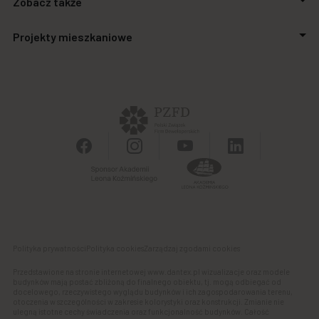
Zobacz także
Relacje inwestorskie
Inwestycje
Aktualności
Projekty mieszkaniowe
Biuro prasowe
Zakupimy grunty
Kontakt
Finansowanie
Stalowa Form 43.45
Powierzchnie biurowe
Apartamenty SO.21
Galeria handlowa
Autonomia Praska
Panel Klienta
Ursus Vita
Osiedle Aurora
Polityka prywatności
Polityka cookies
Zarządzaj zgodami cookies
Przedstawione na stronie internetowej www.dantex.pl wizualizacje oraz modele
budynków mają postać zbliżoną do finalnego obiektu, tj. mogą odbiegać od
docelowego, rzeczywistego wyglądu budynków i ich zagospodarowania terenu,
otoczenia w szczególności w zakresie kolorystyki oraz konstrukcji. Zmianie nie
ulegną istotne cechy świadczenia oraz funkcjonalność budynków. Całość