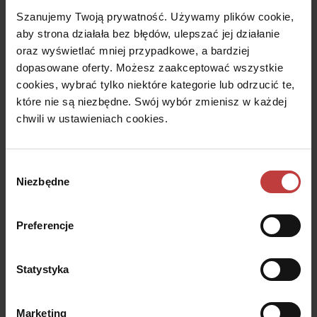
Ze względu na walory poniższych lokalizacji nasze
Szanujemy Twoją prywatność. Używamy plików cookie,
nowoczesne osiedla wznosimy przede wszystkim w
aby strona działała bez błędów, ulepszać jej działanie
dzielnicach, takich jak np. Włochy. Wybieramy doskonale
oraz wyświetlać mniej przypadkowe, a bardziej
skomunikowane z najbardziej strategicznymi obszarami
dopasowane oferty. Możesz zaakceptować wszystkie
miasta lokalizacje, jednocześnie zwracając uwagę na ich
cookies, wybrać tylko niektóre kategorie lub odrzucić te,
sąsiedztwo. Na nasze inwestycje staramy się wybierać
które nie są niezbędne. Swój wybór zmienisz w każdej
przede wszystkim działki w otoczeniu niskiej zabudowy oraz
chwili w ustawieniach cookies.
w sąsiedztwie terenów zielonych. Dzięki temu każde nowe
osiedle mieszkaniowe jeszcze lepiej wtapia się w okolicę,
stając się jej integralną częścią.
Wybór
Niezbędne
zgody
Nowe osiedle mieszkaniowe –
Preferencje
innowacyjne technologie i
jeszcze więcej możliwości
Statystyka
Podczas gdy inni deweloperzy odcinają się od
Marketing
dotychczasowych tradycji urbanistycznych Stolicy marka