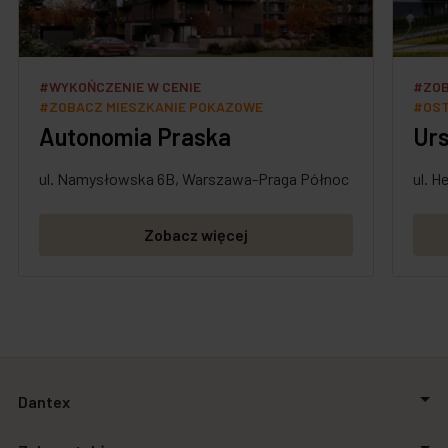
#WYKOŃCZENIE W CENIE
#ZOB
#ZOBACZ MIESZKANIE POKAZOWE
#OST
Autonomia Praska
Urs
ul. Namysłowska 6B, Warszawa-Praga Północ
ul. 
Zobacz więcej
Dantex
O firmie