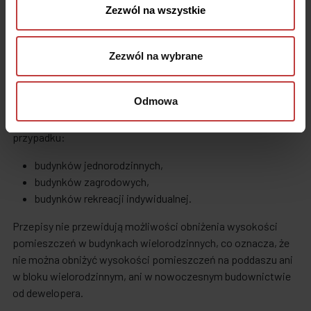
Zezwól na wszystkie
Wysokość pomieszczeń a poddasze
i antresola
Zezwól na wybrane
Warunki techniczne uwzględnione w Rozporządzeniu Ministra
Infrastruktury z 12 kwietnia 2002 r dają możliwość obniżenia
Odmowa
wysokości pomieszczeń w przypadku antresol i poddaszy.
Co ważne, z tej możliwości możemy skorzystać wyłącznie w
przypadku:
budynków jednorodzinnych,
budynków zagrodowych,
budynków rekreacji indywidualnej.
Przepisy nie przewidują możliwości obniżenia wysokości
pomieszczeń w budynkach wielorodzinnych, co oznacza, że
nie można obniżyć wysokości pomieszczeń na poddaszu ani
w bloku wielorodzinnym, ani w nowoczesnym budownictwie
od dewelopera.