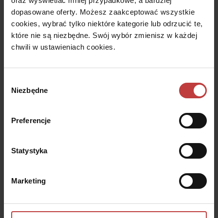
oraz wyświetlać mniej przypadkowe, a bardziej
przypadku minimalna wysokość to wskazane w
dopasowane oferty. Możesz zaakceptować wszystkie
rozporządzeniu 2,5 metra.
cookies, wybrać tylko niektóre kategorie lub odrzucić te,
Pomieszczenia higieniczno-
które nie są niezbędne. Swój wybór zmienisz w każdej
sanitarne:
Pomieszczenia higieniczno-sanitarne to
chwili w ustawieniach cookies.
przede wszystkim łazienki, a także toalety (w przypadku,
jeśli w nieruchomości mamy wydzieloną osobno
łazienkę i WC). Wysokość minimalna tego typu
Wybór
pomieszczeń nie może być mniejsza niż 2,5 metra.
Niezbędne
zgody
Pomieszczenia techniczne:
Do pomieszczeń
technicznych zaliczamy głownie kotłownie i pralnie. Ze
względu na swoje przeznaczenie nie są one
Preferencje
klasyfikowane jako pomieszczenia mieszkalne sensu
stricte, w związku z czym ich minimalna wysokość może
Statystyka
być mniejsza i wynosić 2 metry.
Pomieszczenia komunikacyjne:
Jak sama nazwa
wskazuje pomieszczenia komunikacyjne służą do
Marketing
przemieszczania się. Zalicza się do nich korytarze, hole
(tzw. przedpokoje) oraz klatki schodowe. Minimalna
wysokość pomieszczeń komunikacyjnych to 2,2 metra.