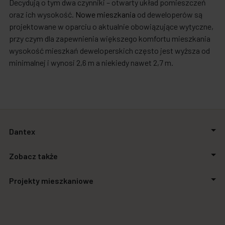
Decydują o tym dwa czynniki – otwarty układ pomieszczeń
oraz ich wysokość.
Nowe mieszkania
od deweloperów są
projektowane w oparciu o aktualnie obowiązujące wytyczne,
przy czym dla zapewnienia większego komfortu mieszkania
wysokość mieszkań deweloperskich często jest wyższa od
minimalnej i wynosi 2,6 m a niekiedy nawet 2,7 m.
Dantex
O firmie
Zobacz także
Relacje inwestorskie
Inwestycje
Aktualności
Projekty mieszkaniowe
Biuro prasowe
Zakupimy grunty
Kontakt
Finansowanie
Stalowa Form 43.45
Powierzchnie biurowe
Apartamenty SO.21
Galeria handlowa
Autonomia Praska