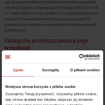
Jak już wspomnieliśmy standardowa minimalna wysokość
mieszkań zgodnie z obowiązującymi przepisami wynosi 2,5
m. Trzeba jednak mieć na uwadze, iż w rozporządzeniu poza
pokojami w budynkach mieszkalnych oraz pokojami na
poddaszach uwzględniony został podział na kilka kategorii
pomieszczeń.
Kategoria pomieszczenia a jego
wysokość
Minimalna wysokość pomieszczenia jest zależna od kategorii
pomieszczenia, a zatem od jego przeznaczenia. Wyróżniamy
pomieszczenia mieszkalne, higieniczno-sanitarne,
Zgoda
Szczegóły
O plikach cookies
techniczne i komunikacyjne. Jakie pomieszczenia zaliczamy
do poszczególnych kategorii i ile wynosi wysokość minimalna
dla każdej z nich?
Niniejsza strona korzysta z plików cookie
Szanujemy Twoją prywatność. Używamy plików cookie,
Pomieszczenia mieszkalne:
Pomieszczenia
aby strona działała bez błędów, ulepszać jej działanie
mieszkalne to pokoje dzienne i sypialnie. W tym