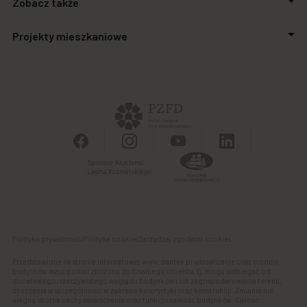
Zobacz także
Relacje inwestorskie
Inwestycje
Aktualności
Projekty mieszkaniowe
Biuro prasowe
Zakupimy grunty
Kontakt
Finansowanie
Stalowa Form 43.45
Powierzchnie biurowe
Apartamenty SO.21
Galeria handlowa
Autonomia Praska
Panel Klienta
Ursus Vita
Osiedle Aurora
Polityka prywatności
Polityka cookies
Zarządzaj zgodami cookies
Przedstawione na stronie internetowej www.dantex.pl wizualizacje oraz modele
budynków mają postać zbliżoną do finalnego obiektu, tj. mogą odbiegać od
docelowego, rzeczywistego wyglądu budynków i ich zagospodarowania terenu,
otoczenia w szczególności w zakresie kolorystyki oraz konstrukcji. Zmianie nie
ulegną istotne cechy świadczenia oraz funkcjonalność budynków. Całość