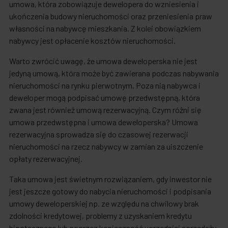
umowa, która zobowiązuje dewelopera do wzniesienia i
ukończenia budowy nieruchomości oraz przeniesienia praw
własności na nabywcę mieszkania. Z kolei obowiązkiem
nabywcy jest opłacenie kosztów nieruchomości.
Warto zwrócić uwagę, że umowa deweloperska nie jest
jedyną umową, która może być zawierana podczas nabywania
nieruchomości na rynku pierwotnym. Poza nią nabywca i
deweloper mogą podpisać umowę przedwstępną, która
zwana jest również umową rezerwacyjną. Czym różni się
umowa przedwstępna i umowa deweloperska? Umowa
rezerwacyjna sprowadza się do czasowej rezerwacji
nieruchomości na rzecz nabywcy w zamian za uiszczenie
opłaty rezerwacyjnej.
Taka umowa jest świetnym rozwiązaniem, gdy inwestor nie
jest jeszcze gotowy do nabycia nieruchomości i podpisania
umowy deweloperskiej np. ze względu na chwilowy brak
zdolności kredytowej, problemy z uzyskaniem kredytu
hipotecznego lub poprzez konieczność uprzedniej sprzedaży