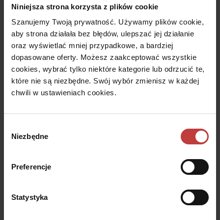
Niniejsza strona korzysta z plików cookie
najbardziej dogodnym rozwiązaniem dla rodzin z dziećmi jest
wanna. Inni są zdania, iż wybór kabiny prysznicowej znacznie
Szanujemy Twoją prywatność. Używamy plików cookie,
usprawnia proces kąpania dzieci, co niesie za sobą szereg
aby strona działała bez błędów, ulepszać jej działanie
korzyści, także ekonomicznych. Kto ma rację?
oraz wyświetlać mniej przypadkowe, a bardziej
dopasowane oferty. Możesz zaakceptować wszystkie
Wszystko zależy od przestrzeni, którą dysponujemy oraz
cookies, wybrać tylko niektóre kategorie lub odrzucić te,
częstotliwości z jaką planujemy kolejne remonty łazienki.
które nie są niezbędne. Swój wybór zmienisz w każdej
Jeśli chcemy stworzyć uniwersalną aranżację łazienki, która
chwili w ustawieniach cookies.
zostanie z nami na lata wybór między wanną a prysznicem
warto uzależnić od:
Wybór
metrażu pomieszczenia
(w przypadku małej łazienki
Niezbędne
zgody
zdecydowanie polecamy prysznic, jeśli wybierzemy
wariant bez brodzika na podłodze z łatwością ustawimy
Preferencje
wanienkę dla dziecka zapewniając mu odpowiednią
przestrzeń do kąpieli i pierwszych zabaw w wodzie),
układu pomieszczenia
(czasami mimo relatywnie
Statystyka
dużego metrażu układ pomieszczenia nie daje
możliwości komfortowej aranżacji łazienki wyposażonej