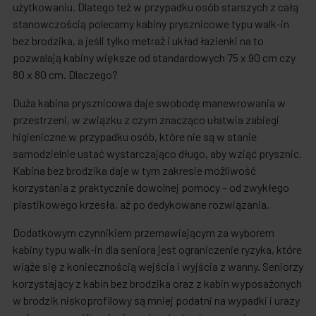
użytkowaniu. Dlatego też w przypadku osób starszych z całą
stanowczością polecamy kabiny prysznicowe typu walk-in
bez brodzika, a jeśli tylko metraż i układ łazienki na to
pozwalają kabiny większe od standardowych 75 x 90 cm czy
80 x 80 cm. Dlaczego?
Duża kabina prysznicowa daje swobodę manewrowania w
przestrzeni, w związku z czym znacząco ułatwia zabiegi
higieniczne w przypadku osób, które nie są w stanie
samodzielnie ustać wystarczająco długo, aby wziąć prysznic.
Kabina bez brodzika daje w tym zakresie możliwość
korzystania z praktycznie dowolnej pomocy – od zwykłego
plastikowego krzesła, aż po dedykowane rozwiązania.
Dodatkowym czynnikiem przemawiającym za wyborem
kabiny typu walk-in dla seniora jest ograniczenie ryzyka, które
wiąże się z koniecznością wejścia i wyjścia z wanny. Seniorzy
korzystający z kabin bez brodzika oraz z kabin wyposażonych
w brodzik niskoprofilowy są mniej podatni na wypadki i urazy