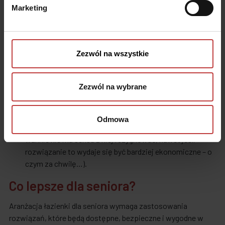
w wannę i lepszym rozwiązaniem okazuje się duża
Marketing
kabina prysznicowa, w tym przypadku również polecamy
kabinę bez brodzika),
stanu zdrowia domowników
(w wielu przypadkach
Zezwól na wszystkie
prysznic jest bardziej komfortowy i bezpieczny, dotyczy
to w szczególności osób chorych i domowników z
ograniczeniami w zakresie narządu ruchu, dlatego też to
Zezwól na wybrane
rozwiązanie bardzo dobrze sprawdza się w przypadku
rodzin wielopokoleniowych),
osobistych preferencji kąpielowych
(jeśli mamy taką
Odmowa
możliwość, a zarazem przepadamy za kąpielami w
wannie nie ma sensu z niej rezygnować, nawet jeśli
rozwiązanie to wydaje się być bardziej ekonomiczne – o
czym za chwilę…).
Co lepsze dla seniora?
Aranżacja łazienki dla seniora wymaga zastosowania
rozwiązań, które będą dostępne, bezpieczne i wygodne w