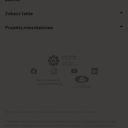
O firmie
Zobacz także
Relacje inwestorskie
Inwestycje
Aktualności
Projekty mieszkaniowe
Biuro prasowe
Zakupimy grunty
Kontakt
Finansowanie
Stalowa Form 43.45
Powierzchnie biurowe
Apartamenty SO.21
Galeria handlowa
Autonomia Praska
Panel Klienta
Ursus Vita
Osiedle Aurora
Polityka prywatności
Polityka cookies
Zarządzaj zgodami cookies
Przedstawione na stronie internetowej www.dantex.pl wizualizacje oraz modele
budynków mają postać zbliżoną do finalnego obiektu, tj. mogą odbiegać od