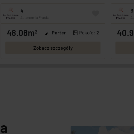
4
3
Autonomia Praska
A
48.08m
40.
GOTOWE
OFERTA SPECJALNA
2
GOTOWE
Parter
Pokoje:
2
Zobacz szczegóły
ka