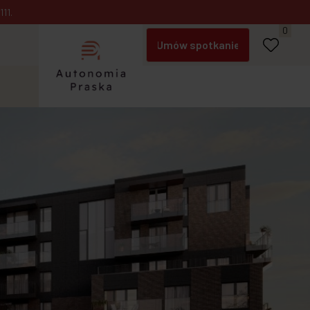
Zadzwoń
11.
Umów spotkanie
0
Napisz do nas