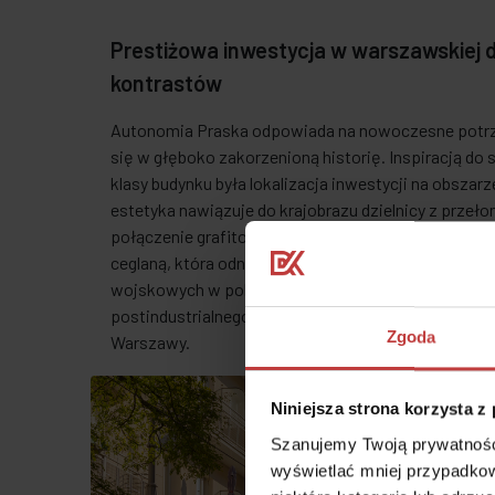
Prestiżowa inwestycja w warszawskiej d
kontrastów
Autonomia Praska odpowiada na nowoczesne potrz
się w głęboko zakorzenioną historię. Inspiracją do
klasy budynku była lokalizacja inwestycji na obszar
estetyka nawiązuje do krajobrazu dzielnicy z przeł
połączenie grafitowej okładziny z płyt włókno-ce
ceglaną, która odnosi się do praskich kamienic i hi
wojskowych w pobliżu ul. 11 Listopada to ukłon w s
postindustrialnego dziedzictwa – cech charakterysty
Zgoda
Warszawy.
Niniejsza strona korzysta z
Szanujemy Twoją prywatność.
wyświetlać mniej przypadkow