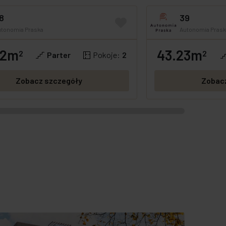
8
39
utonomia Praska
Autonomia Prask
92m
43.23m
OFERTA SPECJALNA
2
GOTOWE
OFERTA SPECJA
2
Parter
Pokoje:
2
Zobacz szczegóły
Zobac