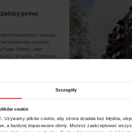
zielnicy pełnej
eby mieszkańców i wpisuje
 stworzenia tego wysokiej
ze Praga-Północ. Jego
omu XIX i XX wieku. Efektowne
mentowych z okładziną
storycznych koszar
tronę przemysłowej estetyki i
cznych dla tej części
Szczegóły
 plików cookie
 Używamy plików cookie, aby strona działała bez błędów, ulepsz
Lokalizac
e, a bardziej dopasowane oferty. Możesz zaakceptować wszyst