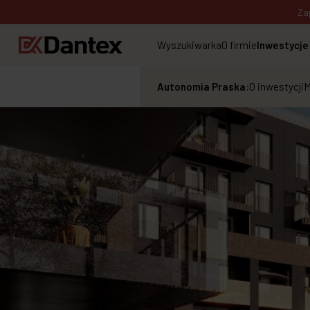
Za
Wyszukiwarka
O firmie
Inwestycje
Autonomia Praska:
O inwestycji
M