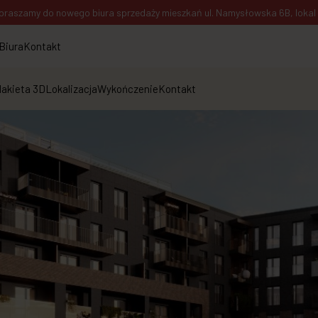
praszamy do nowego biura sprzedaży mieszkań ul. Namysłowska 6B, lokal 1
Biura
Kontakt
akieta 3D
Lokalizacja
Wykończenie
Kontakt