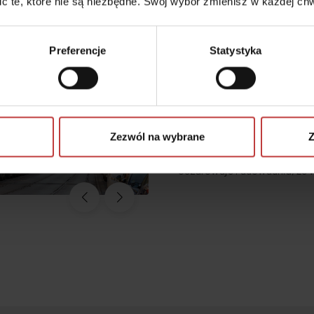
cić te, które nie są niezbędne. Swój wybór zmienisz w każdej chw
Miejsce pełne zabytko
Preferencje
Statystyka
Autonomia Praska to nowocz
wpisuje się w architektonicz
sąsiedztwie znajdują się mon
artystyczno-widowiskowa Kon
Katedra św. Floriana, Cerkie
Zezwól na wybrane
Z
Podwórkowej oraz urokliwe, 
oczarowuje i udowadnia, że 