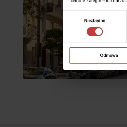
niektóre kategorie lub odrzu
Wybór
Niezbędne
zgody
Odmowa