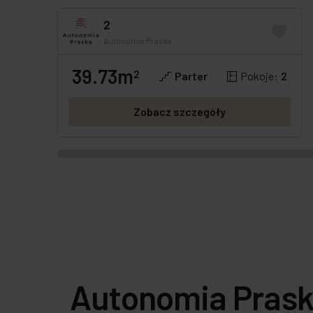
2
Autonomia Praska
39.73m
GOTOWE
OFERTA SPECJALNA
2
Parter
Pokoje:
2
Zobacz szczegóły
Autonomia Pras