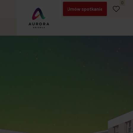
Zadzwoń
0
Umów spotkanie