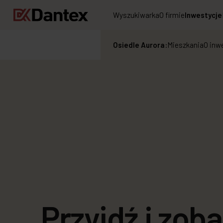
Wyszukiwarka
O firmie
Inwestycje
Osiedle Aurora:
Mieszkania
O inw
Przyjdź i zob