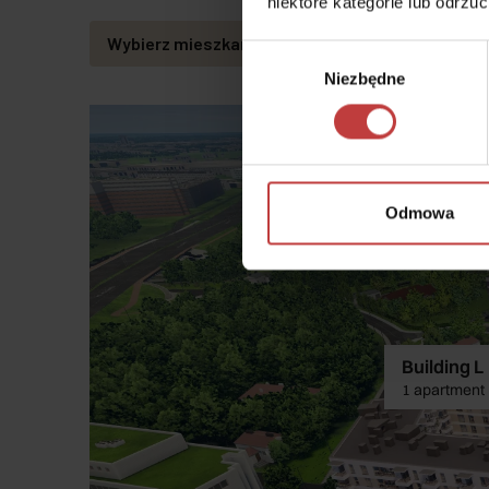
niektóre kategorie lub odrzu
Wybierz mieszkanie klikając na budynek
Wybór
Niezbędne
zgody
Odmowa