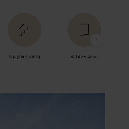
6
pięter z windą
od
1 do 4
pokoi
B