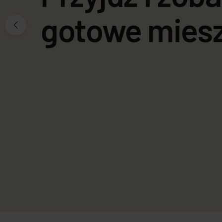
Nowoczesne 
gotowe mies
Z pełną infrastrukturą.