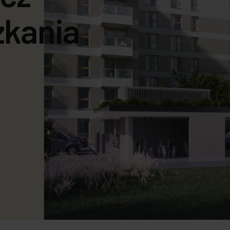
osiedle
zkania