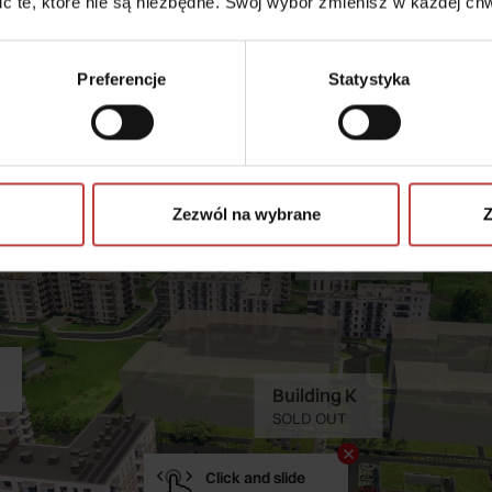
cić te, które nie są niezbędne. Swój wybór zmienisz w każdej chw
Preferencje
Statystyka
Zezwól na wybrane
Z