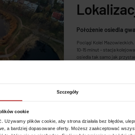
Lokalizac
Położenie osiedla gw
Pociągi Kolei Mazowieckich,
10-15 minut – stacja kolejowa
osiedla tak samo jak przysta
jednej z głównych arterii k
wyjazd z miasta.
Szczegóły
 plików cookie
 Używamy plików cookie, aby strona działała bez błędów, ulepsz
e, a bardziej dopasowane oferty. Możesz zaakceptować wszyst