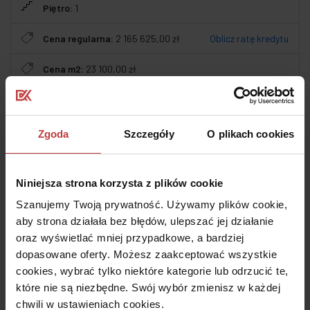
Piętro:
1
Cena regularna:
2 165 625,00 zł
Oblicz ratę kredytu
Cena m2:
23 100,00 zł
Cechy dodatkowe
Zgoda
Szczegóły
O plikach cookies
Historia cen lokalu
Koszt elementów dodatkowych
Niniejsza strona korzysta z plików cookie
Szanujemy Twoją prywatność. Używamy plików cookie,
Dodatkowe świadczenia pieniężne
aby strona działała bez błędów, ulepszać jej działanie
oraz wyświetlać mniej przypadkowe, a bardziej
Prospekt informacyjny
dopasowane oferty. Możesz zaakceptować wszystkie
cookies, wybrać tylko niektóre kategorie lub odrzucić te,
Mieszkania o tym samym rozkładzie
które nie są niezbędne. Swój wybór zmienisz w każdej
chwili w ustawieniach cookies.