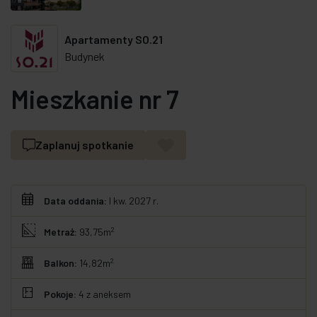
Apartamenty SO.21
Budynek
Mieszkanie nr 7
Zaplanuj spotkanie
Data oddania:
I kw. 2027 r.
2
Metraż:
93,75m
2
Balkon:
14,82m
Pokoje:
4
z aneksem