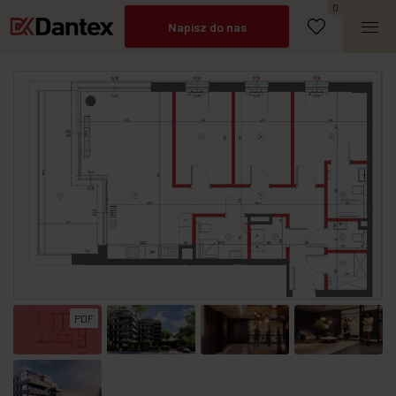
Umów spotkanie
0
Napisz do nas
Zadzwoń
PDF