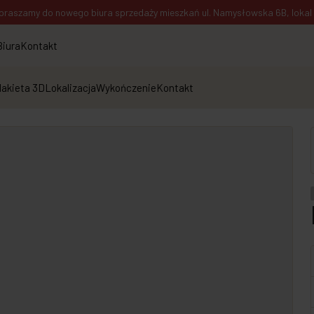
praszamy do nowego biura sprzedaży mieszkań ul. Namysłowska 6B, lokal 1
Biura
Kontakt
akieta 3D
Lokalizacja
Wykończenie
Kontakt