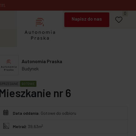
Umów spotkanie
11.
Napisz do nas
0
Zadzwoń
Autonomia Praska
Budynek
SPRZEDANE
GOTOWE
Mieszkanie nr 6
Data oddania:
Gotowe do odbioru
2
Metraż:
39,63m