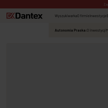
Za
Wyszukiwarka
O firmie
Inwestycje
Autonomia Praska:
O inwestycji
M