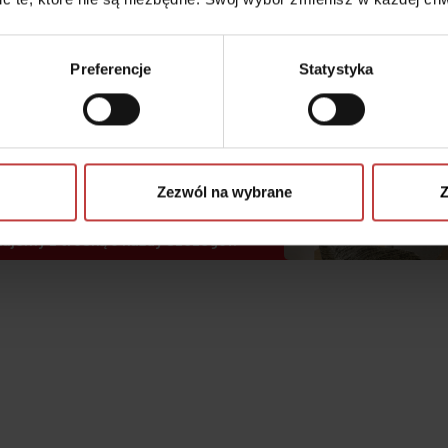
Preferencje
Statystyka
 może być
z myślą o Tobie
czenie.
Zezwól na wybrane
Z
jemy z troską o każdy szczegół.