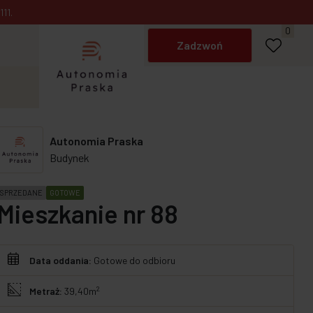
Umów spotkanie
11.
Napisz do nas
0
Zadzwoń
Autonomia Praska
Budynek
SPRZEDANE
GOTOWE
Mieszkanie nr 88
Data oddania:
Gotowe do odbioru
2
Metraż:
39,40m