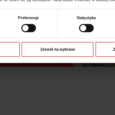
Preferencje
Statystyka
 może być
z myślą o Tobie
czenie.
Zezwól na wybrane
Z
jemy z troską o każdy szczegół.