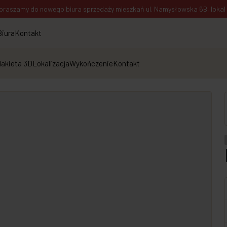
praszamy do nowego biura sprzedaży mieszkań ul. Namysłowska 6B, lokal 1
Biura
Kontakt
akieta 3D
Lokalizacja
Wykończenie
Kontakt