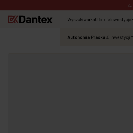
Za
Wyszukiwarka
O firmie
Inwestycje
Autonomia Praska:
O inwestycji
M