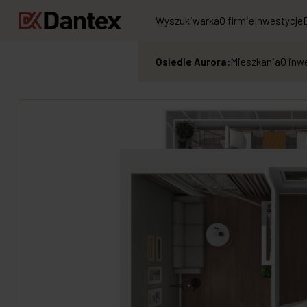
Wyszukiwarka
O firmie
Inwestycje
Osiedle Aurora:
Mieszkania
O inw