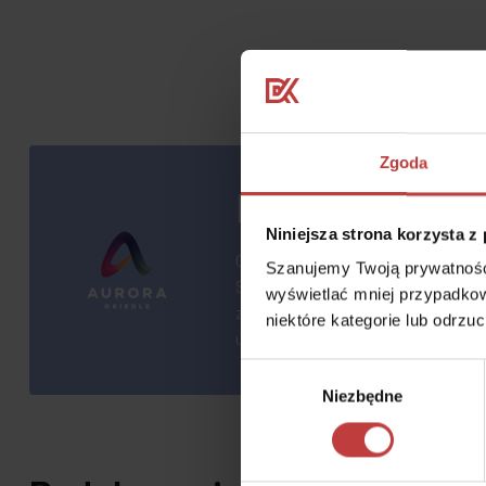
Zgoda
Nowe mieszkan
Niniejsza strona korzysta z
Osiedle Aurora zlokalizowane jest
Szanujemy Twoją prywatność.
Szybką i Popularną. Ten stołeczny
wyświetlać mniej przypadkow
znajdującego się w pobliżu Lotnisk
niektóre kategorie lub odrzu
ucieczkę od tłumów.
Wybór
Niezbędne
zgody