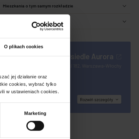
Mieszkania o tym samym rozkładzie
Udostępnij
O plikach cookies
Osiedle Aurora
Jutrzenki 182, Warszawa-Włochy
i Jutrzenki,
ać jej działanie oraz
budowlanych
kie cookies, wybrać tylko
jsce na
ili w ustawieniach cookies.
Rozwiń
szczegóły
Marketing