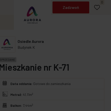
Napisz do nas
0
Zadzwoń
Osiedle Aurora
Budynek K
SPRZEDANE
Mieszkanie nr K-71
Data oddania:
Gotowe do zamieszkania
2
Metraż:
41,11m
2
Balkon:
7,44m