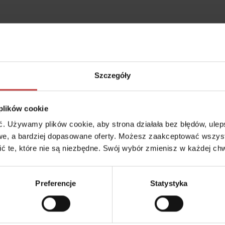
Szczegóły
ia na horyzoncie
 plików cookie
 w granicznym kwartale dzielnic Włochy i Ochota, wytyczonym ulicam
 Używamy plików cookie, aby strona działała bez błędów, ulepsz
 rejon wyróżnia się kameralną zabudową, wynikającą z ograniczeń 
e, a bardziej dopasowane oferty. Możesz zaakceptować wszyst
a Chopina, co sprawia, że panuje tu spokój – jest to doskonałe mie
cić te, które nie są niezbędne. Swój wybór zmienisz w każdej chw
Preferencje
Statystyka