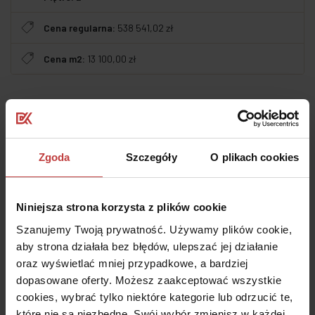
Cena regularna:
538 541,02 zł
Cena m2:
13 100,00 zł
Cechy dodatkowe
Historia cen lokalu
Zgoda
Szczegóły
O plikach cookies
Koszt elementów dodatkowych
Niniejsza strona korzysta z plików cookie
Dodatkowe świadczenia pieniężne
Szanujemy Twoją prywatność. Używamy plików cookie,
Prospekt informacyjny
aby strona działała bez błędów, ulepszać jej działanie
oraz wyświetlać mniej przypadkowe, a bardziej
Mieszkania o tym samym rozkładzie
dopasowane oferty. Możesz zaakceptować wszystkie
cookies, wybrać tylko niektóre kategorie lub odrzucić te,
które nie są niezbędne. Swój wybór zmienisz w każdej
Udostępnij