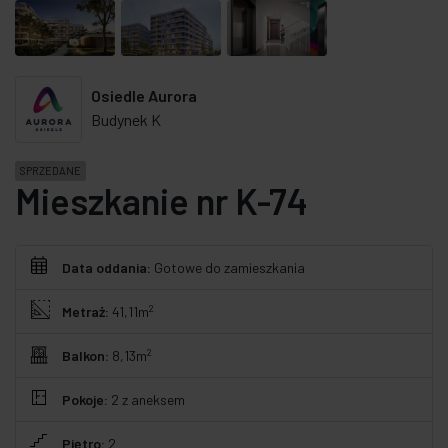
Osiedle Aurora
Budynek K
SPRZEDANE
Mieszkanie nr K-74
Data oddania:
Gotowe do zamieszkania
2
Metraż:
41,11m
2
Balkon:
8,13m
Pokoje:
2
z aneksem
Piętro:
2