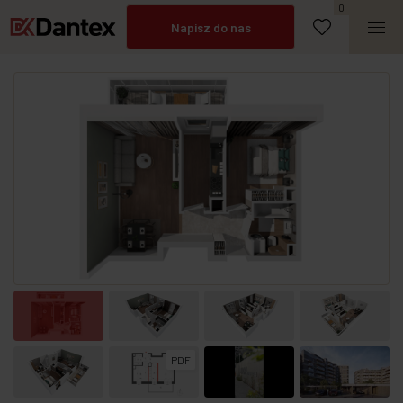
Umów spotkanie
0
Napisz do nas
Zadzwoń
PDF