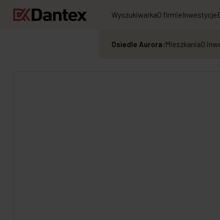
Wyszukiwarka
O firmie
Inwestycje
Osiedle Aurora:
Mieszkania
O inw