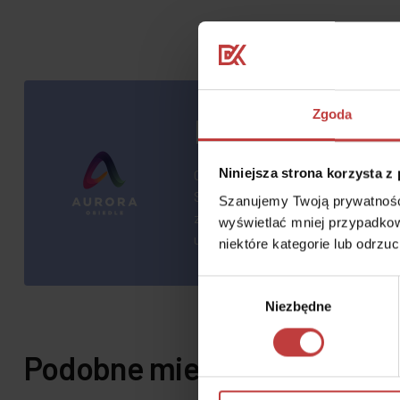
Zgoda
Nowe mieszkan
Niniejsza strona korzysta z
Osiedle Aurora zlokalizowane jest
Szybką i Popularną. Ten stołeczny
Szanujemy Twoją prywatność.
znajdującego się w pobliżu Lotnisk
wyświetlać mniej przypadkow
ucieczkę od tłumów.
niektóre kategorie lub odrzu
Wybór
Niezbędne
zgody
Podobne mieszkania