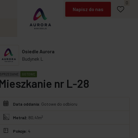
Napisz do nas
0
Zadzwoń
Osiedle Aurora
Budynek L
SPRZEDANE
GOTOWE
Mieszkanie nr L-28
Data oddania:
Gotowe do odbioru
2
Metraż:
80,41m
Pokoje:
4