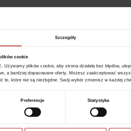
Szczegóły
ia na horyzoncie
 plików cookie
 w granicznym kwartale dzielnic Włochy i Ochota, wytyczonym ulicam
 rejon wyróżnia się kameralną zabudową, wynikającą z ograniczeń 
 Używamy plików cookie, aby strona działała bez błędów, ulepsz
a Chopina, co sprawia, że panuje tu spokój – jest to doskonałe mie
e, a bardziej dopasowane oferty. Możesz zaakceptować wszyst
cić te, które nie są niezbędne. Swój wybór zmienisz w każdej chw
Preferencje
Statystyka