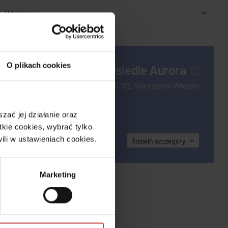
Udostępnij
O plikach cookies
Osiedle Aurora
Jutrzenki 182, Warszawa-Włochy
i Jutrzenki,
budowlanych
ać jej działanie oraz
jsce na
kie cookies, wybrać tylko
ili w ustawieniach cookies.
Rozwiń
szczegóły
Marketing