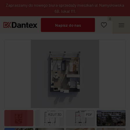
Zapraszamy do nowego biura sprzedaży mieszkań ul. Namysłowska
6B, lokal 111.
Umów spotkanie
0
Napisz do nas
Zadzwoń
RZUT 3D
PDF