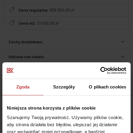
Cena regularna:
839 360,00 zł
Cena m2:
21 500,00 zł
Cechy dodatkowe
Historia cen lokalu
Koszt elementów dodatkowych
Dodatkowe świadczenia pieniężne
Zgoda
Szczegóły
O plikach cookies
Prospekt informacyjny
Niniejsza strona korzysta z plików cookie
Mieszkania o tym samym rozkładzie
Szanujemy Twoją prywatność. Używamy plików cookie,
aby strona działała bez błędów, ulepszać jej działanie
Udostępnij
oraz wyświetlać mniej przypadkowe, a bardziej