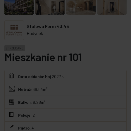
Stalowa Form 43.45
Budynek
SPRZEDANE
Mieszkanie nr 101
Data oddania:
Maj 2027 r.
2
Metraż:
39,04m
2
Balkon:
8,28m
Pokoje:
2
Piętro:
4