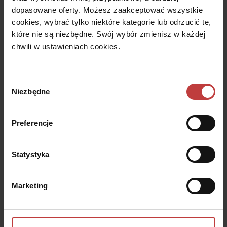
dopasowane oferty. Możesz zaakceptować wszystkie
cookies, wybrać tylko niektóre kategorie lub odrzucić te,
które nie są niezbędne. Swój wybór zmienisz w każdej
chwili w ustawieniach cookies.
Stalowa Form 43.45
Wybór
Inspiracją dla projektu inwestycji Stalowa Form 43.45 była
Niezbędne
historyczna zabudowa Pragi, gdzie solidne materiały i wyrazista
zgody
architektura nadaje unikalny charakter tej ulicy. W projekcie
postawiono na elementy, które podkreślają autentyczność i
atmosferę tego miejsca.
Preferencje
Stalowa Form 43.45
Stalowa 43, Warszawa
Statystyka
Rozwiń
Marketing
To mieszkanie może być
przygotowane z myślą o