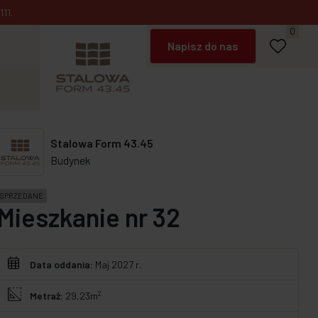
11.
Umów spotkanie
0
Napisz do nas
Zadzwoń
Stalowa Form 43.45
Budynek
SPRZEDANE
Mieszkanie nr 32
Data oddania:
Maj 2027 r.
2
Metraż:
29,23m