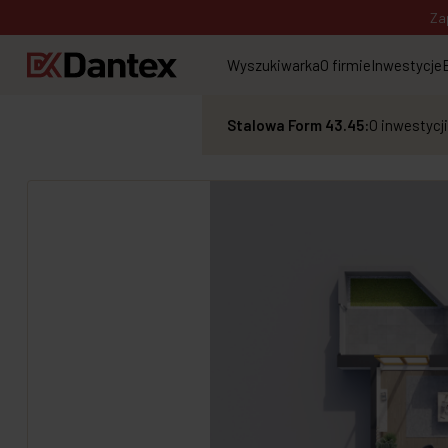
Za
Wyszukiwarka
O firmie
Inwestycje
Stalowa Form 43.45:
O inwestycji