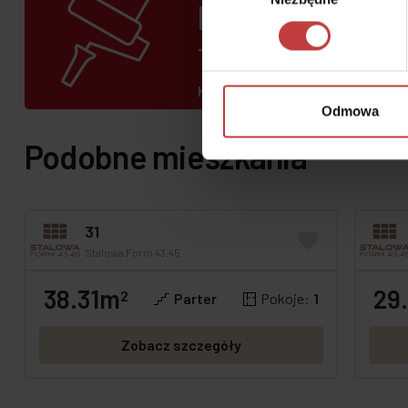
przygotowane 
– zamów wykoń
Komfortową przestrzeń zaaranżu
Odmowa
Podobne mieszkania
31
Stalowa Form 43.45
38.31m
29
2
Parter
Pokoje:
1
Zobacz szczegóły