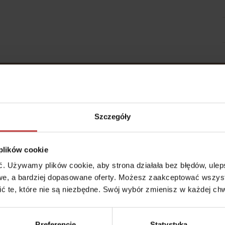
43.45
 Stalowa Form 43.45 była historyczna zabudowa Pragi, gdzie solidne 
Szczegóły
alny charakter tej ulicy. W projekcie postawiono na elementy, które
iejsca.
 plików cookie
 Używamy plików cookie, aby strona działała bez błędów, ulepsz
e, a bardziej dopasowane oferty. Możesz zaakceptować wszyst
cić te, które nie są niezbędne. Swój wybór zmienisz w każdej chw
 może być
Preferencje
Statystyka