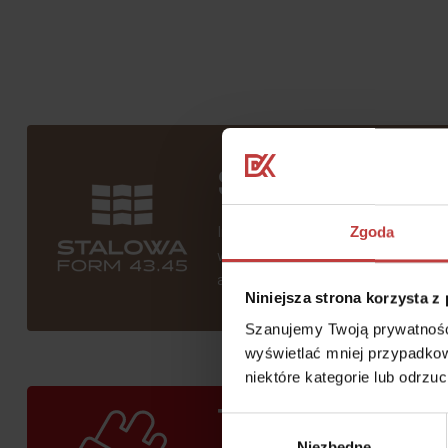
Stalowa Form 
Inspiracją dla projektu inwestycji
Zgoda
wyrazista architektura nadaje unik
autentyczność i atmosferę tego m
Niniejsza strona korzysta z
Szanujemy Twoją prywatność.
wyświetlać mniej przypadkow
niektóre kategorie lub odrzu
To mieszkanie
Wybór
Niezbędne
zgody