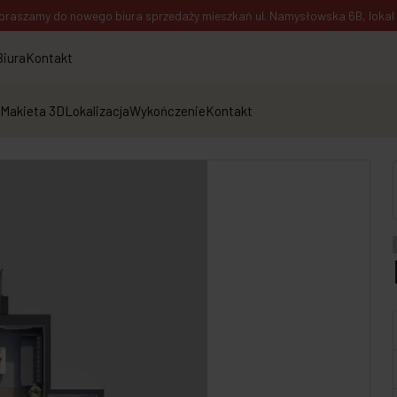
praszamy do nowego biura sprzedaży mieszkań ul. Namysłowska 6B, lokal 1
Biura
Kontakt
Makieta 3D
Lokalizacja
Wykończenie
Kontakt