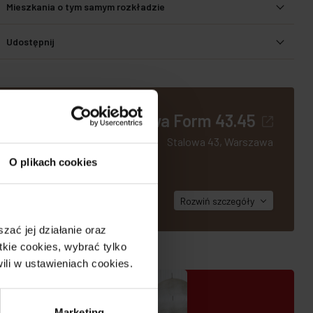
Mieszkania o tym samym rozkładzie
Udostępnij
Stalowa Form 43.45
Stalowa 43, Warszawa
materiały i
O plikach cookies
 podkreślają
Rozwiń
szczegóły
ać jej działanie oraz
kie cookies, wybrać tylko
ili w ustawieniach cookies.
Marketing