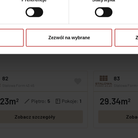
z myślą o Tobie
czenie.
jemy z troską o każdy szczegół.
Zezwól na wybrane
Z
82
83
Stalowa Form 43.45
Stalowa Form 
.23m
29.34m
2
2
Piętro:
5
Pokoje:
1
Zobacz szczegóły
Zoba