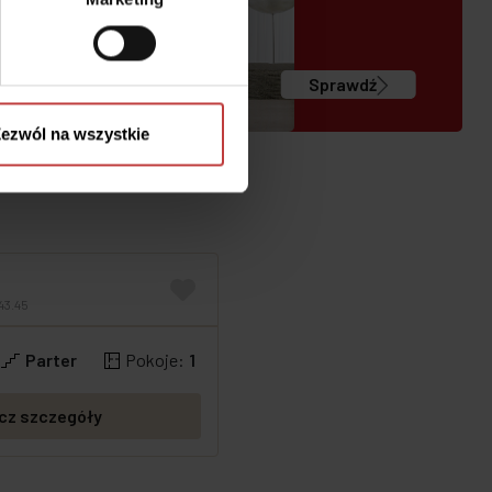
Sprawdź
ezwól na wszystkie
43.45
Parter
Pokoje:
1
cz szczegóły