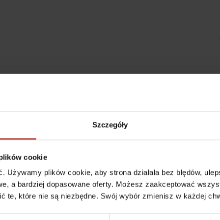
43.45
Szczegóły
 Stalowa Form 43.45 była historyczna zabudowa Pragi, gdzie solidne 
alny charakter tej ulicy. W projekcie postawiono na elementy, które
 plików cookie
iejsca.
 Używamy plików cookie, aby strona działała bez błędów, ulepsz
e, a bardziej dopasowane oferty. Możesz zaakceptować wszyst
cić te, które nie są niezbędne. Swój wybór zmienisz w każdej chw