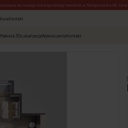
praszamy do nowego biura sprzedaży mieszkań ul. Namysłowska 6B, lokal 1
Biura
Kontakt
Makieta 3D
Lokalizacja
Wykończenie
Kontakt