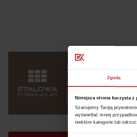
Stalowa Form 
Zgoda
Inspiracją dla projektu inwestycji
wyrazista architektura nadaje unik
Niniejsza strona korzysta z
autentyczność i atmosferę tego m
Szanujemy Twoją prywatność.
wyświetlać mniej przypadkow
niektóre kategorie lub odrzu
Wybór