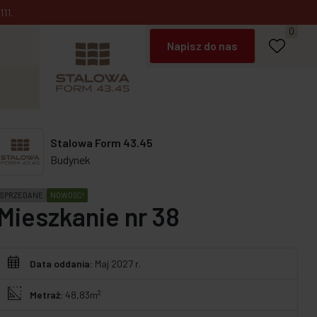
11.
Umów spotkanie
0
Napisz do nas
Zadzwoń
Stalowa Form 43.45
Budynek
SPRZEDANE
NOWOŚĆ!
Mieszkanie nr 38
Data oddania:
Maj 2027 r.
2
Metraż:
48,83m