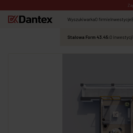
Za
Wyszukiwarka
O firmie
Inwestycje
Stalowa Form 43.45:
O inwestycji