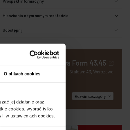
Prospekt informacyjny
Mieszkania o tym samym rozkładzie
Udostępnij
Stalowa Form 43.45
Stalowa 43, Warszawa
O plikach cookies
materiały i
 podkreślają
Rozwiń
szczegóły
ać jej działanie oraz
kie cookies, wybrać tylko
ili w ustawieniach cookies.