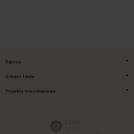
Dantex
O firmie
Zobacz także
Relacje inwestorskie
Inwestycje
Aktualności
Projekty mieszkaniowe
Biuro prasowe
Zakupimy grunty
Kontakt
Finansowanie
Stalowa Form 43.45
Powierzchnie biurowe
Apartamenty SO.21
Galeria handlowa
Autonomia Praska
Panel Klienta
Ursus Vita
Osiedle Aurora