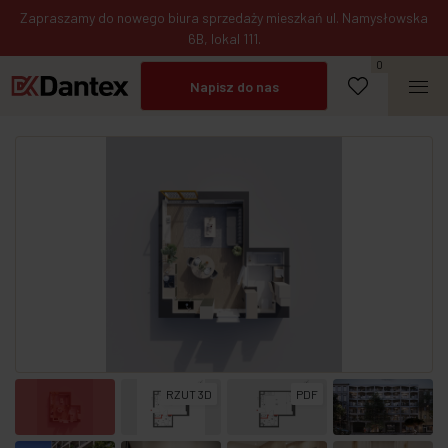
Zapraszamy do nowego biura sprzedaży mieszkań ul. Namysłowska
Umów spotkanie
6B, lokal 111.
Napisz do nas
0
Zadzwoń
RZUT 3D
PDF