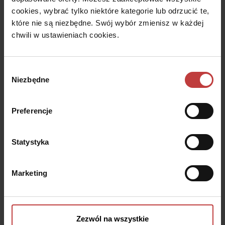
cookies, wybrać tylko niektóre kategorie lub odrzucić te,
które nie są niezbędne. Swój wybór zmienisz w każdej
chwili w ustawieniach cookies.
Stalowa Form 43.45
Inspiracją dla projektu inwestycji Stalowa Form 43.45 była
Wybór
historyczna zabudowa Pragi, gdzie solidne materiały i wyrazista
architektura nadaje unikalny charakter tej ulicy. W projekcie
Niezbędne
zgody
postawiono na elementy, które podkreślają autentyczność i
atmosferę tego miejsca.
Preferencje
Stalowa Form 43.45
Stalowa 43, Warszawa
Rozwiń
Statystyka
Marketing
To mieszkanie może być
przygotowane z myślą o
Tobie
Zezwól na wszystkie
– zamów wykończenie.