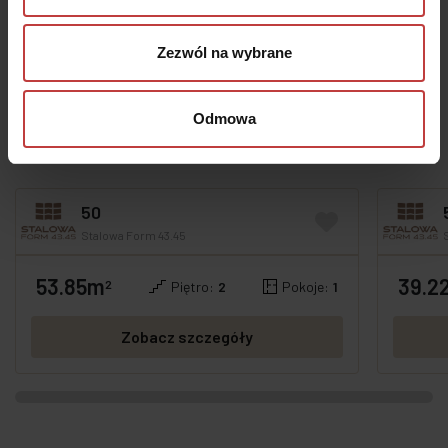
Komfortową przestrzeń zaaranżujemy
z troską o każdy szczegół.
Zezwól na wybrane
Sprawdź
Odmowa
Podobne mieszkania
50
Stalowa Form 43.45
53.85m
39.2
2
Piętro:
2
Pokoje:
1
Zobacz szczegóły