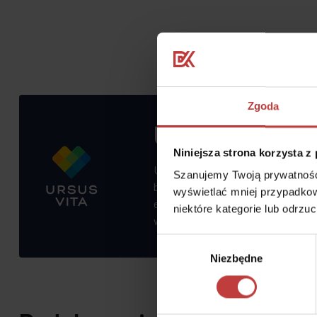
Zgoda
Ursus Vita
Niniejsza strona korzysta z
Ursus to dzielnica z bogatą infras
Szanujemy Twoją prywatność.
bezpieczeństwo, zieloną, zadbaną 
wyświetlać mniej przypadkow
edukacyjnej i kulturalnej oraz sp
niektóre kategorie lub odrzu
wśród rodzin.
Wybór
Niezbędne
zgody