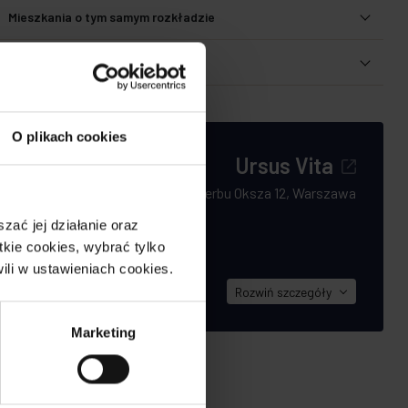
Mieszkania o tym samym rozkładzie
Udostępnij
O plikach cookies
Ursus Vita
Herbu Oksza 12, Warszawa
iają Ursus za
ać jej działanie oraz
ie
kie cookies, wybrać tylko
pularność
ili w ustawieniach cookies.
Rozwiń
szczegóły
Marketing