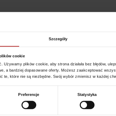
Szczegóły
 plików cookie
trukturą, która sukcesywnie się rozwija. Mieszkańcy dzielnicy docen
 Używamy plików cookie, aby strona działała bez błędów, ulepsz
okolicę i najniższe koszty życia w Warszawie. Dzięki bogatej oferc
e, a bardziej dopasowane oferty. Możesz zaakceptować wszyst
okojnej, przyjacielskiej atmosferze Ursus zdobywa coraz większą po
cić te, które nie są niezbędne. Swój wybór zmienisz w każdej chw
Preferencje
Statystyka