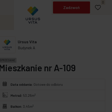
Napisz do nas
0
Zadzwoń
Ursus Vita
Budynek A
SPRZEDANE
Mieszkanie nr A-109
Data oddania:
Gotowe do odbioru
2
Metraż:
53,26m
2
Balkon:
3,45m