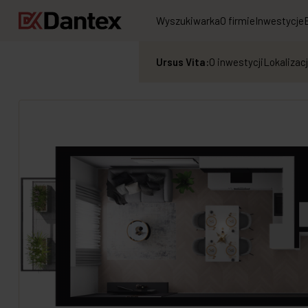
Wyszukiwarka
O firmie
Inwestycje
Ursus Vita:
O inwestycji
Lokalizac