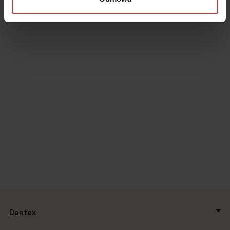
Dantex
O firmie