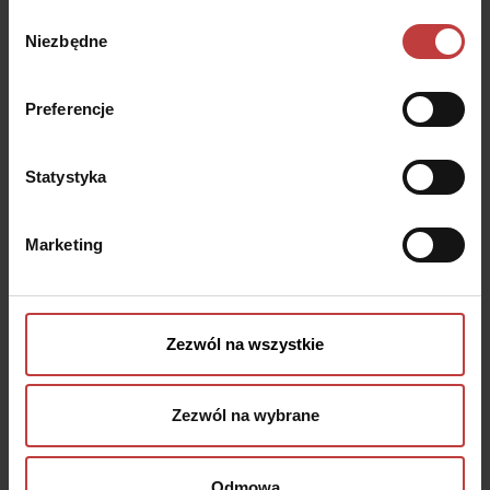
Ursus Vita
Wybór
Niezbędne
zgody
Ursus to dzielnica z bogatą infrastrukturą, która sukcesywnie się
rozwija. Mieszkańcy dzielnicy doceniają Ursus za bezpieczeństwo,
Preferencje
zieloną, zadbaną okolicę i najniższe koszty życia w Warszawie. Dzięki
bogatej ofercie edukacyjnej i kulturalnej oraz spokojnej,
przyjacielskiej atmosferze Ursus zdobywa coraz większą popularność
wśród rodzin.
Statystyka
Ursus Vita
Herbu Oksza 12, Warszawa
Marketing
Rozwiń
Zezwól na wszystkie
Podobne mieszkania
Zezwól na wybrane
Odmowa