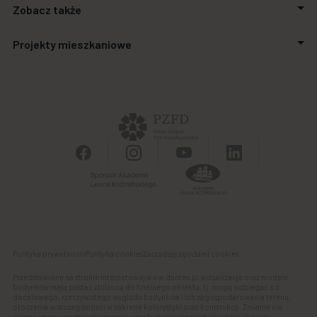
Zobacz także
Relacje inwestorskie
Inwestycje
Aktualności
Projekty mieszkaniowe
Biuro prasowe
Zakupimy grunty
Kontakt
Finansowanie
Stalowa Form 43.45
Powierzchnie biurowe
Apartamenty SO.21
Galeria handlowa
Autonomia Praska
Panel Klienta
Ursus Vita
Osiedle Aurora
Polityka prywatności
Polityka cookies
Zarządzaj zgodami cookies
Przedstawione na stronie internetowej www.dantex.pl wizualizacje oraz modele
budynków mają postać zbliżoną do finalnego obiektu, tj. mogą odbiegać od
docelowego, rzeczywistego wyglądu budynków i ich zagospodarowania terenu,
otoczenia w szczególności w zakresie kolorystyki oraz konstrukcji. Zmianie nie
ulegną istotne cechy świadczenia oraz funkcjonalność budynków. Całość