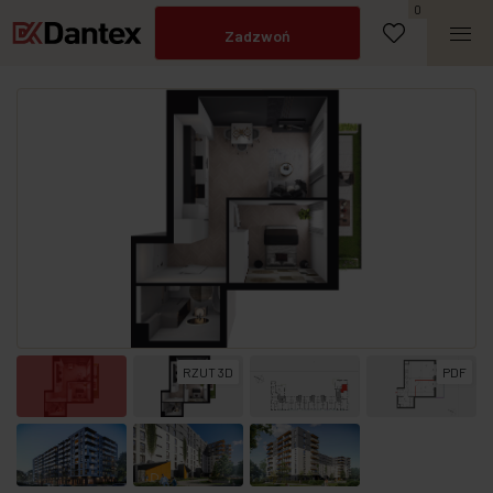
Napisz do nas
0
Zadzwoń
RZUT 3D
PDF