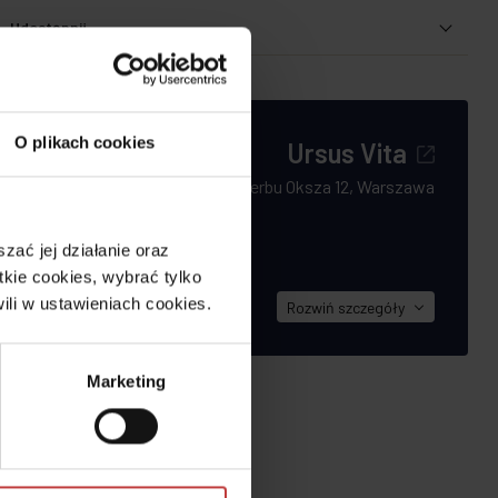
Udostępnij
O plikach cookies
Ursus Vita
Herbu Oksza 12, Warszawa
iają Ursus za
ie
ać jej działanie oraz
pularność
kie cookies, wybrać tylko
ili w ustawieniach cookies.
Rozwiń
szczegóły
Marketing