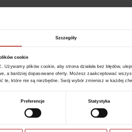
Szczegóły
 plików cookie
trukturą, która sukcesywnie się rozwija. Mieszkańcy dzielnicy docen
okolicę i najniższe koszty życia w Warszawie. Dzięki bogatej oferc
 Używamy plików cookie, aby strona działała bez błędów, ulepsz
okojnej, przyjacielskiej atmosferze Ursus zdobywa coraz większą po
e, a bardziej dopasowane oferty. Możesz zaakceptować wszyst
cić te, które nie są niezbędne. Swój wybór zmienisz w każdej chw
Preferencje
Statystyka