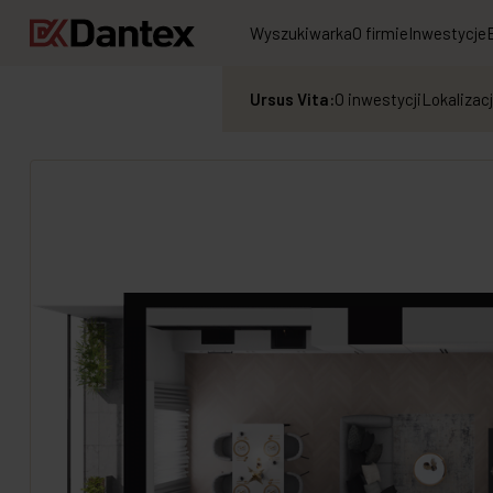
Wyszukiwarka
O firmie
Inwestycje
Ursus Vita:
O inwestycji
Lokalizac