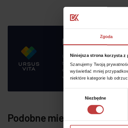
Zgoda
Ursus Vita
Niniejsza strona korzysta z
Ursus to dzielnica z bogatą infras
bezpieczeństwo, zieloną, zadbaną 
Szanujemy Twoją prywatność.
edukacyjnej i kulturalnej oraz sp
wyświetlać mniej przypadkow
wśród rodzin.
niektóre kategorie lub odrzu
Wybór
Niezbędne
zgody
Podobne mieszkania