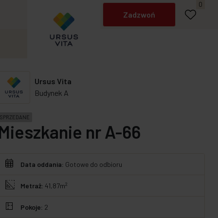
Napisz do nas
0
Zadzwoń
Ursus Vita
Budynek A
SPRZEDANE
Mieszkanie nr A-66
Data oddania:
Gotowe do odbioru
2
Metraż:
41,87m
Pokoje:
2