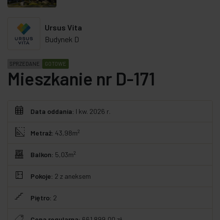
Ursus Vita
Budynek D
SPRZEDANE
GOTOWE
Mieszkanie nr D-171
Data oddania:
I kw. 2026 r.
2
Metraż:
43,98m
2
Balkon:
5,03m
Pokoje:
2
z aneksem
Piętro:
2
Cena regularna:
661 899,00 zł