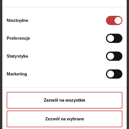
Wybór
Niezbędne
zgody
Ursus Vita
Ursus to dzielnica z bogatą infrastrukturą, która sukcesywnie się
Preferencje
rozwija. Mieszkańcy dzielnicy doceniają Ursus za bezpieczeństwo,
zieloną, zadbaną okolicę i najniższe koszty życia w Warszawie. Dzięki
bogatej ofercie edukacyjnej i kulturalnej oraz spokojnej,
Statystyka
przyjacielskiej atmosferze Ursus zdobywa coraz większą popularność
wśród rodzin.
Marketing
Ursus Vita
Herbu Oksza 12, Warszawa
Rozwiń
Zezwól na wszystkie
Podobne mieszkania
Zezwól na wybrane