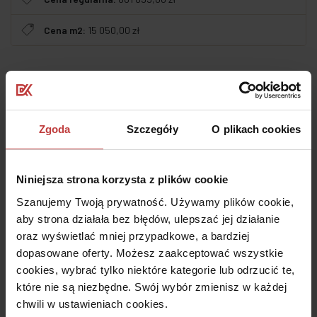
Cena m2:
15 050,00 zł
Cechy dodatkowe
Historia cen lokalu
Zgoda
Szczegóły
O plikach cookies
Koszt elementów dodatkowych
Niniejsza strona korzysta z plików cookie
Dodatkowe świadczenia pieniężne
Szanujemy Twoją prywatność. Używamy plików cookie,
Prospekt informacyjny
aby strona działała bez błędów, ulepszać jej działanie
oraz wyświetlać mniej przypadkowe, a bardziej
Mieszkania o tym samym rozkładzie
dopasowane oferty. Możesz zaakceptować wszystkie
cookies, wybrać tylko niektóre kategorie lub odrzucić te,
które nie są niezbędne. Swój wybór zmienisz w każdej
Udostępnij
chwili w ustawieniach cookies.