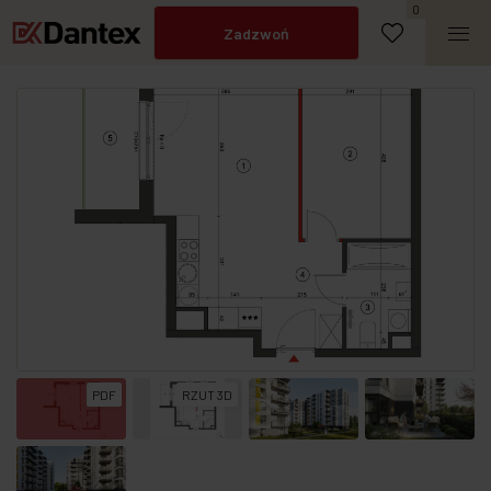
Napisz do nas
0
Zadzwoń
PDF
RZUT 3D