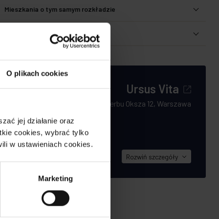
Mieszkania o tym samym rozkładzie
Udostępnij
O plikach cookies
Ursus Vita
Herbu Oksza 12, Warszawa
iają Ursus za
ać jej działanie oraz
ie
kie cookies, wybrać tylko
pularność
ili w ustawieniach cookies.
Rozwiń
szczegóły
Marketing