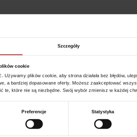
Szczegóły
 plików cookie
trukturą, która sukcesywnie się rozwija. Mieszkańcy dzielnicy docen
 Używamy plików cookie, aby strona działała bez błędów, ulepsz
okolicę i najniższe koszty życia w Warszawie. Dzięki bogatej oferc
e, a bardziej dopasowane oferty. Możesz zaakceptować wszyst
okojnej, przyjacielskiej atmosferze Ursus zdobywa coraz większą po
cić te, które nie są niezbędne. Swój wybór zmienisz w każdej chw
Preferencje
Statystyka