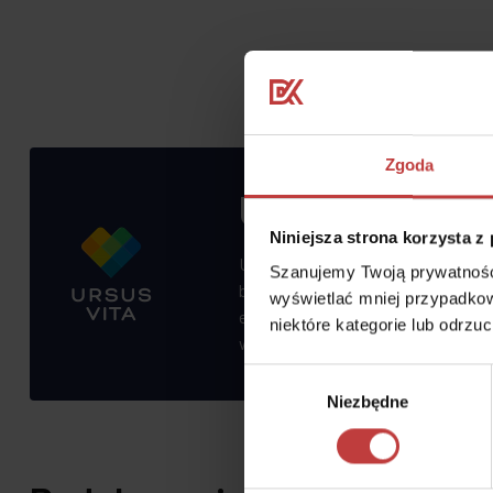
Zgoda
Ursus Vita
Niniejsza strona korzysta z
Ursus to dzielnica z bogatą infras
Szanujemy Twoją prywatność.
bezpieczeństwo, zieloną, zadbaną 
wyświetlać mniej przypadkow
edukacyjnej i kulturalnej oraz sp
niektóre kategorie lub odrzu
wśród rodzin.
Wybór
Niezbędne
zgody