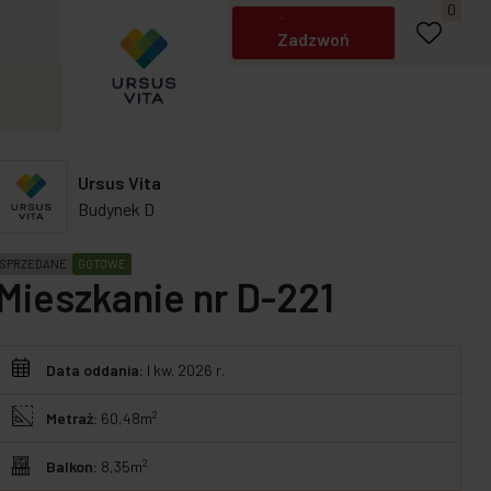
Napisz do nas
0
Zadzwoń
Ursus Vita
Budynek D
SPRZEDANE
GOTOWE
Mieszkanie nr D-221
Data oddania:
I kw. 2026 r.
2
Metraż:
60,48m
2
Balkon:
8,35m