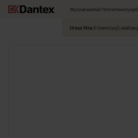
Wyszukiwarka
O firmie
Inwestycje
Ursus Vita:
O inwestycji
Lokalizac