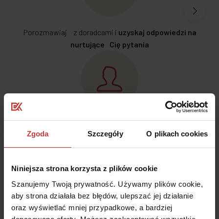
Porozmawiaj z doradcami i
uzyskaj odpowiedzi na
nurtujące Cię pytania
Skorzystaj ze
wsparcia eksperta finansowego z firmy
Zgoda
Szczegóły
O plikach cookies
Notus Finanse
Niniejsza strona korzysta z plików cookie
Szanujemy Twoją prywatność. Używamy plików cookie,
aby strona działała bez błędów, ulepszać jej działanie
oraz wyświetlać mniej przypadkowe, a bardziej