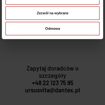
Sprawdź widok z okna
, zanim stanie się Twoim
Zezwól na wybrane
codziennym krajobrazem
Odmowa
Zapytaj doradców o
szczegóły
+48 22 123 75 95
ursusvita@dantex.pl