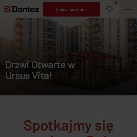
0
Umów spotkanie
Napisz do nas
Zadzwoń
Drzwi Otwarte w
Ursus Vita!
Spotkajmy się