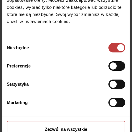
dopasowane oferty. Możesz zaakceptować wszystkie
cookies, wybrać tylko niektóre kategorie lub odrzucić te,
które nie są niezbędne. Swój wybór zmienisz w każdej
chwili w ustawieniach cookies.
Zobacz
konkretne mieszkania,
aby zwizualizować sobie
przestrzeń
Wybór
Niezbędne
zgody
Preferencje
Statystyka
Przejdź się
po mieszkaniu pokazowym
i sprawdź jak
możesz się urządzić
Marketing
Zezwól na wszystkie