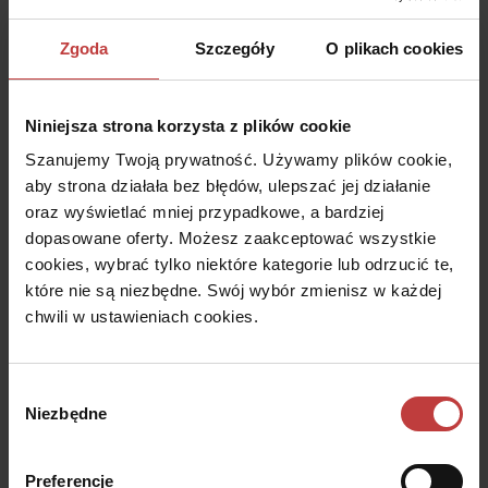
wykonujemy inne aktywności związane z koniecznością
Zgoda
Szczegóły
O plikach cookies
regularnego bytowania w konkretnym miejscu dojazdy do
tego miejsca również należy uwzględnić.)
Niniejsza strona korzysta z plików cookie
Szanujemy Twoją prywatność. Używamy plików cookie,
W praktyce może się okazać, że zakup nieruchomości w
aby strona działała bez błędów, ulepszać jej działanie
atrakcyjnej cenie poniesie za sobą wysokie koszty ukryte –
oraz wyświetlać mniej przypadkowe, a bardziej
zdecydowana większość z nich to koszty codziennych
dopasowane oferty. Możesz zaakceptować wszystkie
dojazdów, których nie uwzględniliśmy szacując koszt
cookies, wybrać tylko niektóre kategorie lub odrzucić te,
utrzymania nieruchomości. Jeśli więc nie planujemy
które nie są niezbędne. Swój wybór zmienisz w każdej
diametralnych zmian w trybie życia – zmiany miejsca pracy,
chwili w ustawieniach cookies.
zmiany szkoły, rezygnacji z dotychczasowych aktywności –
warto skupić się na lokalnym rynku mieszkaniowym.
Zalety mieszkania w mieście
Wybór
Niezbędne
zgody
Nowoczesne osiedla mieszkaniowe charakteryzują się
kameralną i zieloną zabudową. Blokowiska z wielkiej płyty to
Preferencje