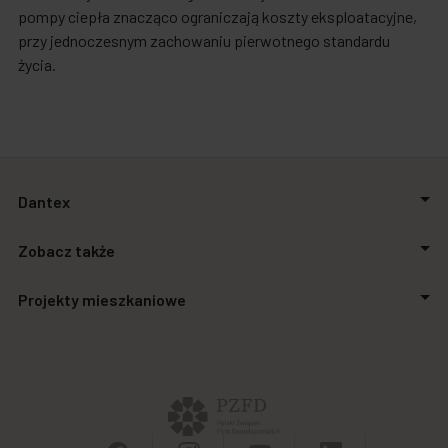
pompy ciepła znacząco ograniczają koszty eksploatacyjne,
przy jednoczesnym zachowaniu pierwotnego standardu
życia.
Dantex
O firmie
Zobacz także
Relacje inwestorskie
Inwestycje
Aktualności
Projekty mieszkaniowe
Biuro prasowe
Zakupimy grunty
Kontakt
Finansowanie
Stalowa Form 43.45
Powierzchnie biurowe
Apartamenty SO.21
Galeria handlowa
Autonomia Praska
Panel Klienta
Ursus Vita
Osiedle Aurora