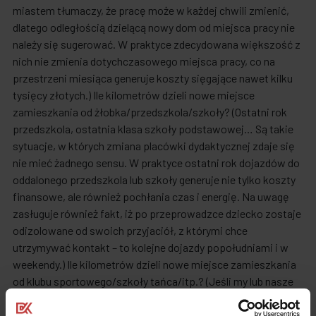
miastem tłumaczy, że pracę może w każdej chwili zmienić,
dlatego odległością dzielącą nowy dom od miejsca pracy nie
należy się sugerować. W praktyce zdecydowana większość z
nich nie zmienia dotychczasowego miejsca pracy, co na
przestrzeni miesiąca generuje koszty sięgające nawet kilku
tysięcy złotych.) Ile kilometrów dzieli nowe miejsce
zamieszkania od żłobka/przedszkola/szkoły? (Ostatni rok
przedszkola, ostatnia klasa szkoły podstawowej… Są takie
sytuacje, w których zmiana placówki dydaktycznej zdaje się
nie mieć żadnego sensu. W praktyce ostatni rok dojazdów do
oddalonego przedszkola lub szkoły generuje nie tylko koszty
finansowe, ale również pochłania czas i energię. Na uwagę
zasługuje również fakt, iż po przeprowadzce dziecko zostaje
odizolowane od swoich przyjaciół, z którymi chce
utrzymywać kontakt – to kolejne dojazdy popołudniami i w
weekendy.) Ile kilometrów dzieli nowe miejsce zamieszkania
od klubu sportowego/szkoły tańca/itp.? (Jeśli my lub nasze
dzieci regularnie uczestniczymy w określonych zajęciach
sportowych, należymy do zespołu tanecznego lub