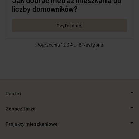
Jak dobrać metraż mieszkania do
liczby domowników?
Czytaj dalej
Poprzednia
1
2
3
4
…
8
Następna
Dantex
O firmie
Zobacz także
Relacje inwestorskie
Inwestycje
Aktualności
Projekty mieszkaniowe
Biuro prasowe
Zakupimy grunty
Kontakt
Finansowanie
Stalowa Form 43.45