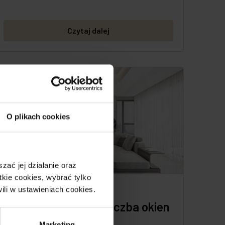
Czytaj dalej
O plikach cookies
ać jej działanie oraz
kie cookies, wybrać tylko
ili w ustawieniach cookies.
5 marca, 2026
Jakie znaczenie ma liczba okien
w mieszkaniu?
Marketing