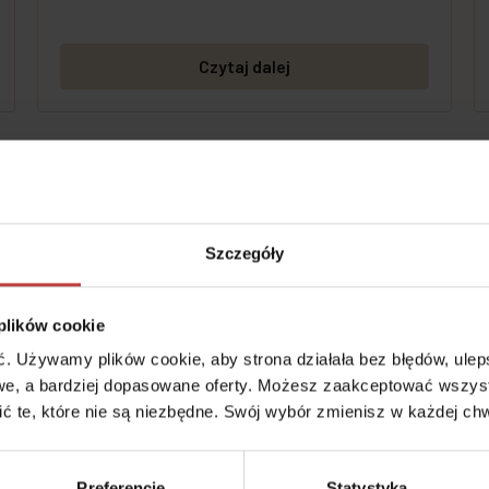
Czytaj dalej
Szczegóły
 plików cookie
 Używamy plików cookie, aby strona działała bez błędów, ulepsz
e, a bardziej dopasowane oferty. Możesz zaakceptować wszyst
cić te, które nie są niezbędne. Swój wybór zmienisz w każdej chw
6 marca, 2026
Kawalerka, 2 czy 3 pokoje – jak
podjąć decyzję?
Preferencje
Statystyka