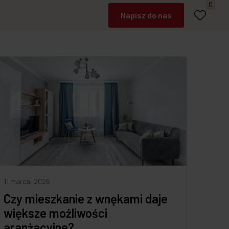
Umów spotkanie
0
Napisz do nas
Zadzwoń
11 marca, 2026
Czy mieszkanie z wnękami daje
większe możliwości
aranżacyjne?