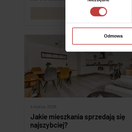
Czytaj dalej
Odmowa
4 marca, 2026
Jakie mieszkania sprzedają się
najszybciej?