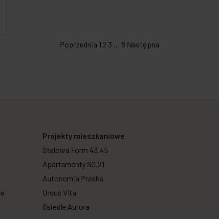
Poprzednia
1
2
3
…
8
Następna
Projekty mieszkaniowe
Stalowa Form 43.45
Apartamenty SO.21
Autonomia Praska
we
Ursus Vita
Osiedle Aurora