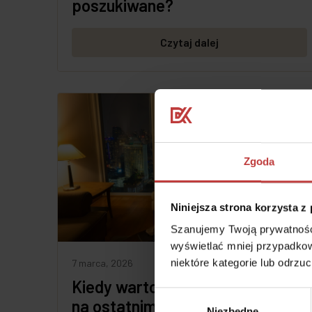
poszukiwane?
Czytaj dalej
Zgoda
Niniejsza strona korzysta z
Szanujemy Twoją prywatność.
wyświetlać mniej przypadkow
niektóre kategorie lub odrzu
7 marca, 2026
Kiedy warto wybrać mieszkanie
Wybór
na ostatnim piętrze?
Niezbędne
zgody