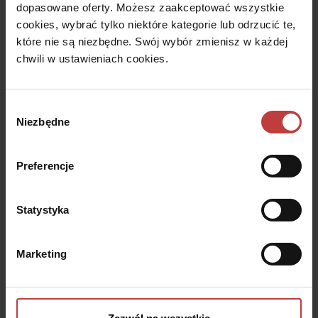
dopasowane oferty. Możesz zaakceptować wszystkie
cookies, wybrać tylko niektóre kategorie lub odrzucić te,
które nie są niezbędne. Swój wybór zmienisz w każdej
chwili w ustawieniach cookies.
Wybór
Niezbędne
zgody
Preferencje
Statystyka
5 lipca, 2020
Miejscowy plan zagospodarowania
Marketing
przestrzennego – co to jest i jak go
uzyskać?