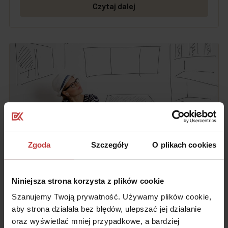
Czytaj dalej
Zgoda
Szczegóły
O plikach cookies
21 sierpnia, 2020
Niniejsza strona korzysta z plików cookie
Rynek pierwotny – co to takiego?
Szanujemy Twoją prywatność. Używamy plików cookie,
aby strona działała bez błędów, ulepszać jej działanie
Czytaj dalej
oraz wyświetlać mniej przypadkowe, a bardziej