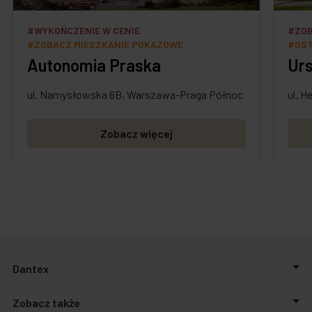
#WYKOŃCZENIE W CENIE
#ZOB
#ZOBACZ MIESZKANIE POKAZOWE
#OST
Autonomia Praska
Urs
ul. Namysłowska 6B, Warszawa-Praga Północ
ul. 
Zobacz więcej
Dantex
O firmie
Zobacz także
Relacje inwestorskie