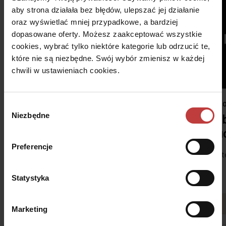
aby strona działała bez błędów, ulepszać jej działanie
oraz wyświetlać mniej przypadkowe, a bardziej
dopasowane oferty. Możesz zaakceptować wszystkie
cookies, wybrać tylko niektóre kategorie lub odrzucić te,
które nie są niezbędne. Swój wybór zmienisz w każdej
chwili w ustawieniach cookies.
#NOWOŚĆ
#PROMOCJA
#PR
Wybór
Niezbędne
Broszura informacyjna
Odb
zgody
Osiedla Wolala
klu
Preferencje
Doskonała lokalizacja i stylowa architektura.
Dant
Statystyka
Zobacz więcej
Kontakt
Marketing