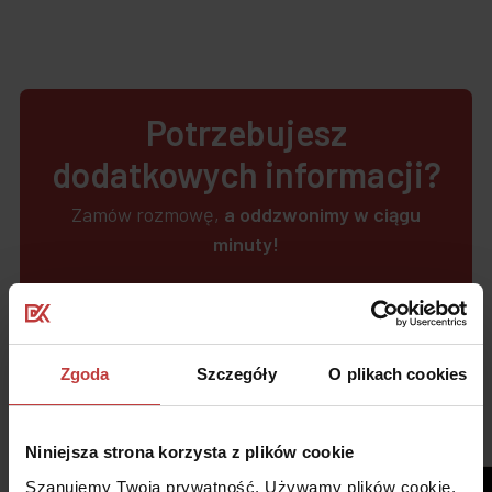
Potrzebujesz
dodatkowych informacji?
Zamów rozmowę,
a oddzwonimy w ciągu
minuty!
Kliknij, aby zamówić rozmowę
Zgoda
Szczegóły
O plikach cookies
Materiały
2
Niniejsza strona korzysta z plików cookie
Szanujemy Twoją prywatność. Używamy plików cookie,