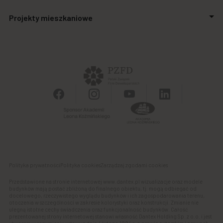
Inwestycje
Aktualności
Projekty mieszkaniowe
Biuro prasowe
Zakupimy grunty
Kontakt
Finansowanie
Stalowa Form 43.45
Powierzchnie biurowe
Apartamenty SO.21
Galeria handlowa
Autonomia Praska
Panel Klienta
Ursus Vita
Osiedle Aurora
Polityka prywatności
Polityka cookies
Zarządzaj zgodami cookies
Przedstawione na stronie internetowej www.dantex.pl wizualizacje oraz modele
budynków mają postać zbliżoną do finalnego obiektu, tj. mogą odbiegać od
docelowego, rzeczywistego wyglądu budynków i ich zagospodarowania terenu,
otoczenia w szczególności w zakresie kolorystyki oraz konstrukcji. Zmianie nie
ulegną istotne cechy świadczenia oraz funkcjonalność budynków. Całość
prezentowanej strony internetowej stanowi własność Dantex Holding Sp. z o.o. i jest