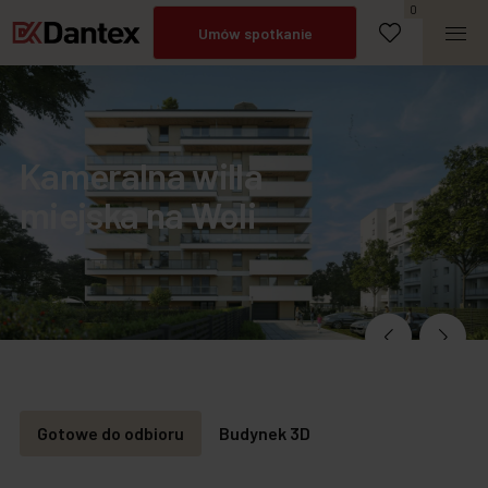
Zadzwoń
0
Umów spotkanie
Kameralna willa
miejska na Woli
Gotowe do odbioru
Budynek 3D