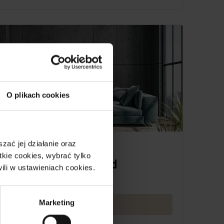
O plikach cookies
ać jej działanie oraz
28 lutego, 2022
kie cookies, wybrać tylko
Strony świata a układ
ili w ustawieniach cookies.
mieszkania
Marketing
Czytaj dalej