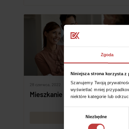
Zgoda
Niniejsza strona korzysta z
Szanujemy Twoją prywatność.
28 czerwca, 2022
wyświetlać mniej przypadkow
Mieszkanie czy domek?
niektóre kategorie lub odrzu
Wybór
Niezbędne
zgody
Czytaj dalej