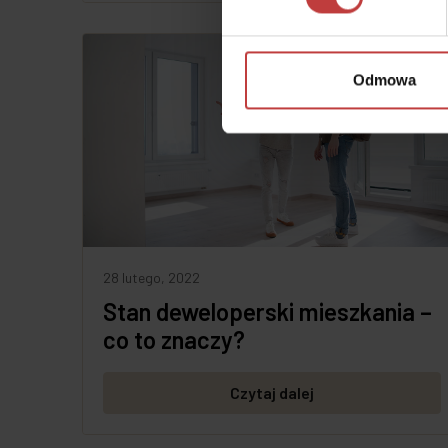
Odmowa
28 lutego, 2022
Stan deweloperski mieszkania –
co to znaczy?
Czytaj dalej