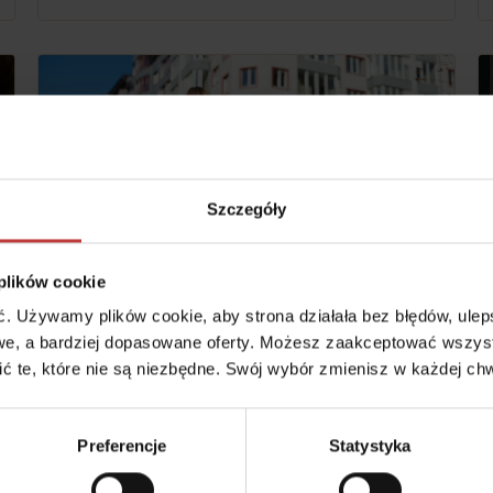
Szczegóły
 plików cookie
 Używamy plików cookie, aby strona działała bez błędów, ulepsz
28 czerwca, 2022
e, a bardziej dopasowane oferty. Możesz zaakceptować wszyst
Plusy dodatnie i plusy ujemne
cić te, które nie są niezbędne. Swój wybór zmienisz w każdej chw
mieszkania w bloku
Preferencje
Statystyka
Czytaj dalej