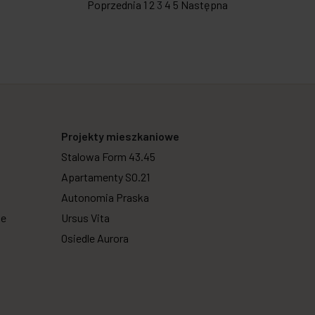
Poprzednia
1
2
3
4
5
Następna
Projekty mieszkaniowe
Stalowa Form 43.45
Apartamenty SO.21
Autonomia Praska
we
Ursus Vita
Osiedle Aurora