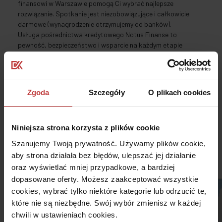
finansowi w Warszawie pomogą Ci wybrać najlepsze
rozwiązanie. Spotkanie jest niezobowiązujące i całkowicie
darmowe (wynagrodzenie otrzymujemy od banków).
Usługa pośrednictwa kredytowego Notus Finanse to
pewność, bezpieczeństwo i wsparcie na każdym etapie
zakupu wymarzonego mieszkania.
Czytaj dalej
Zgoda
Szczegóły
O plikach cookies
Niniejsza strona korzysta z plików cookie
Szanujemy Twoją prywatność. Używamy plików cookie,
Dostępne projekty mieszkaniowe
aby strona działała bez błędów, ulepszać jej działanie
5
oraz wyświetlać mniej przypadkowe, a bardziej
dopasowane oferty. Możesz zaakceptować wszystkie
cookies, wybrać tylko niektóre kategorie lub odrzucić te,
które nie są niezbędne. Swój wybór zmienisz w każdej
chwili w ustawieniach cookies.