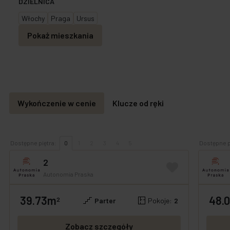
DZIELNICA
Włochy
Praga
Ursus
Pokaż mieszkania
Wykończenie w cenie
Klucze od ręki
Dostępne piętra:
0
1
2
3
4
5
Dostępne p
2
Autonomia Praska
39.73m
48.
GOTOWE
OFERTA SPECJALNA
GOTOW
2
Parter
Pokoje:
2
Zobacz szczegóły