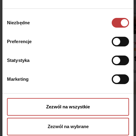
Wybór
Niezbędne
zgody
Preferencje
#DNI OTWARTE 7-8 SIERPNIA
#WYK
#ZOB
Stalowa Form 43.45
Au
Statystyka
ul. Stalowa 43/45, Warszawa-Praga
ul. 
Marketing
Zobacz więcej
Zezwól na wszystkie
Zezwól na wybrane