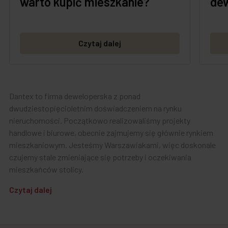
warto kupić mieszkanie?
dew
Czytaj dalej
Dantex to firma deweloperska z ponad
dwudziestopięcioletnim doświadczeniem na rynku
nieruchomości. Początkowo realizowaliśmy projekty
handlowe i biurowe, obecnie zajmujemy się głównie rynkiem
mieszkaniowym. Jesteśmy Warszawiakami, więc doskonale
czujemy stale zmieniające się potrzeby i oczekiwania
mieszkańców stolicy.
Czytaj dalej