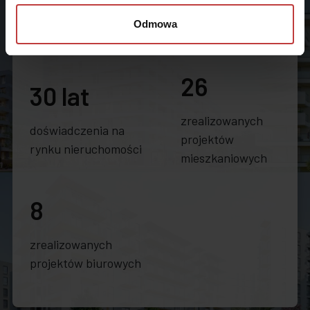
Odmowa
26
30 lat
zrealizowanych
doświadczenia na
projektów
rynku nieruchomości
mieszkaniowych
8
zrealizowanych
projektów biurowych