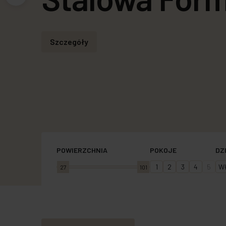
Autonomia Praska - zobacz mieszkania w O
Sprawdź
Wybierz mieszkanie
Sprawdź
Poznaj
Szczegóły
Więcej
Umów spotkanie
POWIERZCHNIA
POKOJE
DZ
1
2
3
4
5
Wł
27
101