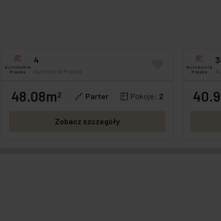
4
3
Autonomia Praska
A
48.08m
40.
GOTOWE
OFERTA SPECJALNA
2
GOTOWE
Parter
Pokoje:
2
Zobacz szczegóły