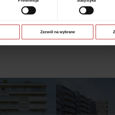
Preferencje
Statystyka
#ZOBACZ MIESZKANIE POKAZOWE
Autonomia Praska
ul. Namysłowska 6B, Warszawa-Praga Północ
Zezwól na wybrane
Z
Zobacz więcej