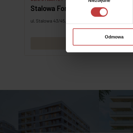
Niezbędne
zgody
Stalowa Form 43.45
ul. Stalowa 43/45, Warszawa-Praga
Odmowa
Zobacz więcej