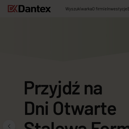
Wyszukiwarka
O firmie
Inwestycje
Przyjdź na
Wykończenie
Dni Otwarte
mieszkania w
Stalowa For