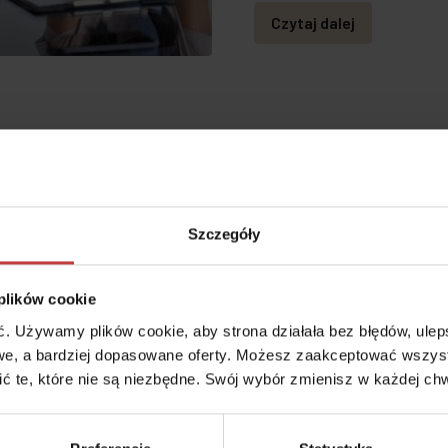
Czytaj dalej
szkaniowe
5
Szczegóły
 plików cookie
 Używamy plików cookie, aby strona działała bez błędów, ulepsz
e, a bardziej dopasowane oferty. Możesz zaakceptować wszyst
cić te, które nie są niezbędne. Swój wybór zmienisz w każdej chw
#WYKOŃCZENIE W CENIE