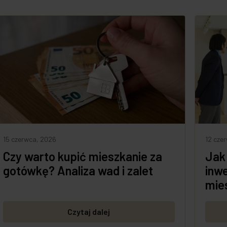
15 czerwca, 2026
12 cze
Czy warto kupić mieszkanie za
Jak
gotówkę? Analiza wad i zalet
inw
mie
Czytaj dalej