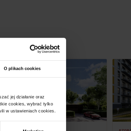
O plikach cookies
ać jej działanie oraz
kie cookies, wybrać tylko
ili w ustawieniach cookies.
#KLASA. STYL. HARMONIA.
#ZOBA