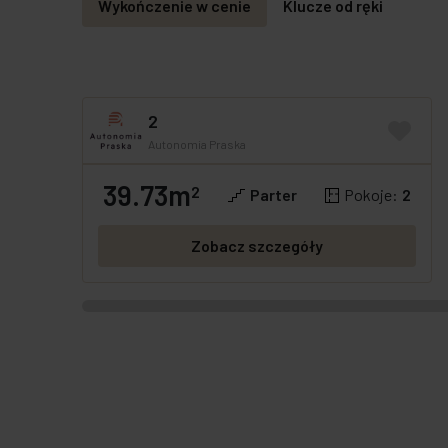
Wykończenie w cenie
Klucze od ręki
2
Autonomia Praska
39.73m
GOTOWE
OFERTA SPECJALNA
2
Parter
Pokoje:
2
Zobacz szczegóły