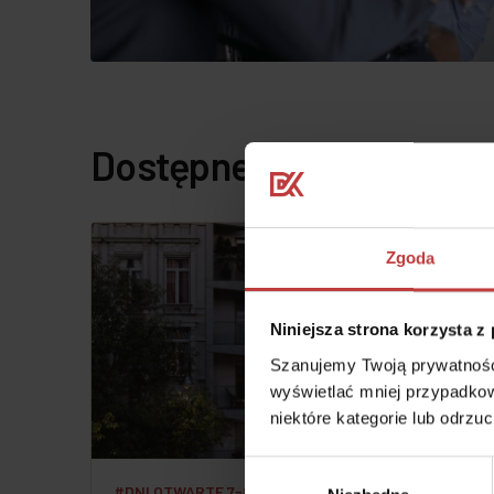
Dostępne projekty mie
Zgoda
Niniejsza strona korzysta z
Szanujemy Twoją prywatność.
wyświetlać mniej przypadkow
niektóre kategorie lub odrzu
Wybór
#DNI OTWARTE 7-8 SIERPNIA