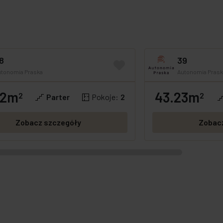
8
39
utonomia Praska
Autonomia Prask
92m
43.23m
OFERTA SPECJALNA
2
GOTOWE
OFERTA SPECJA
2
Parter
Pokoje:
2
Zobacz szczegóły
Zobac