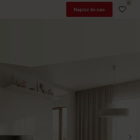
Umów spotkanie
0
Napisz do nas
Zadzwoń