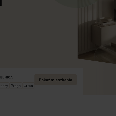
fercie Specjalnej
IELNICA
Pokaż mieszkania
ochy
Praga
Ursus