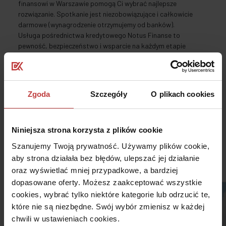
finansowi w Warszawie pomogą Ci wybrać najlepsze
rozwiązanie. Spotkanie jest niezobowiązujące i całkowicie
darmowe (wynagrodzenie otrzymujemy od banków).
Usługa pośrednictwa kredytowego Notus Finanse to
pewność, bezpieczeństwo i wsparcie na każdym etapie
zakupu wymarzonego mieszkania.
Czytaj dalej
Zgoda
Szczegóły
O plikach cookies
Niniejsza strona korzysta z plików cookie
Szanujemy Twoją prywatność. Używamy plików cookie,
Dostępne projekty mieszkaniowe
aby strona działała bez błędów, ulepszać jej działanie
5
oraz wyświetlać mniej przypadkowe, a bardziej
dopasowane oferty. Możesz zaakceptować wszystkie
cookies, wybrać tylko niektóre kategorie lub odrzucić te,
które nie są niezbędne. Swój wybór zmienisz w każdej
chwili w ustawieniach cookies.