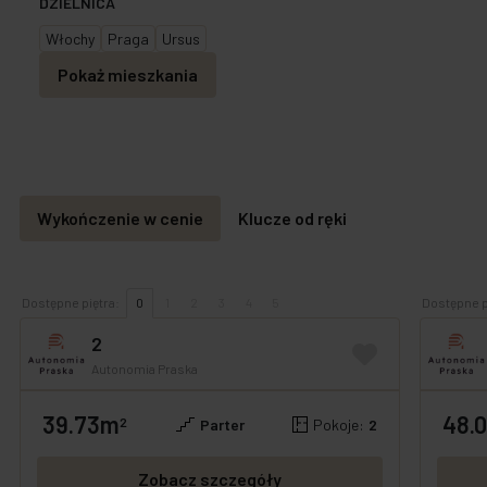
DZIELNICA
Włochy
Praga
Ursus
Pokaż mieszkania
Wykończenie w cenie
Klucze od ręki
Dostępne piętra:
0
1
2
3
4
5
Dostępne p
2
Autonomia Praska
39.73m
48.
GOTOWE
OFERTA SPECJALNA
GOTOW
2
Parter
Pokoje:
2
Zobacz szczegóły