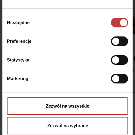
Wybór
Niezbędne
zgody
Preferencje
#DNI OTWARTE 7-8 SIERPNIA
#WYK
#ZOB
Stalowa Form 43.45
Au
Statystyka
ul. Stalowa 43/45, Warszawa-Praga
ul. 
Marketing
Zobacz więcej
Zezwól na wszystkie
Zezwól na wybrane