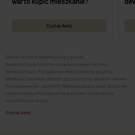
warto kupić mieszkanie?
dew
Czytaj dalej
Dantex to firma deweloperska z ponad
dwudziestopięcioletnim doświadczeniem na rynku
nieruchomości. Początkowo realizowaliśmy projekty
handlowe i biurowe, obecnie zajmujemy się głównie rynkiem
mieszkaniowym. Jesteśmy Warszawiakami, więc doskonale
czujemy stale zmieniające się potrzeby i oczekiwania
mieszkańców stolicy.
Czytaj dalej