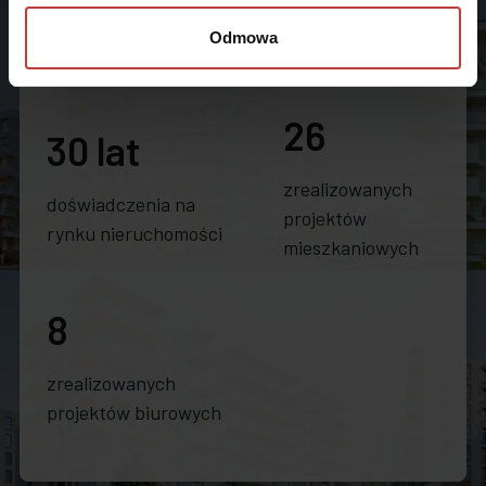
Odmowa
26
30 lat
zrealizowanych
doświadczenia na
projektów
rynku nieruchomości
mieszkaniowych
8
zrealizowanych
projektów biurowych