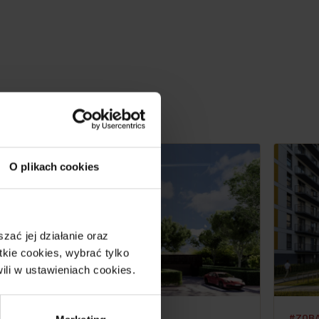
O plikach cookies
ać jej działanie oraz
kie cookies, wybrać tylko
ili w ustawieniach cookies.
#KLASA. STYL. HARMONIA.
#ZOBA