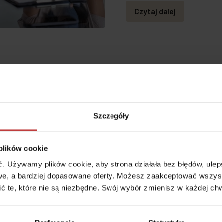
Czytaj dalej
szkaniowe
5
Szczegóły
 plików cookie
 Używamy plików cookie, aby strona działała bez błędów, ulepsz
e, a bardziej dopasowane oferty. Możesz zaakceptować wszyst
cić te, które nie są niezbędne. Swój wybór zmienisz w każdej chw
#WYKOŃCZENIE W CENIE