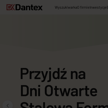
Wyszukiwarka
O firmie
Inwestycje
Przyjdź na
Wykończenie
Dni Otwarte
mieszkania w
Stalowa For