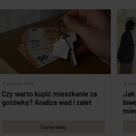
15 czerwca, 2026
12 cze
Czy warto kupić mieszkanie za
Jak
gotówkę? Analiza wad i zalet
inw
mie
Czytaj dalej