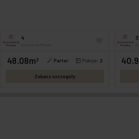
4
3
Autonomia Praska
A
48.08m
40.
GOTOWE
OFERTA SPECJALNA
2
GOTOWE
Parter
Pokoje:
2
Zobacz szczegóły