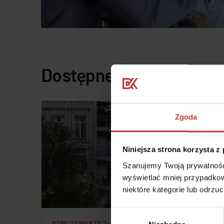
Dostępne projekty mie
Zgoda
Niniejsza strona korzysta z
Szanujemy Twoją prywatność.
wyświetlać mniej przypadkow
niektóre kategorie lub odrzu
Wybór
#DNI OTWARTE 7-8 SIERPNIA