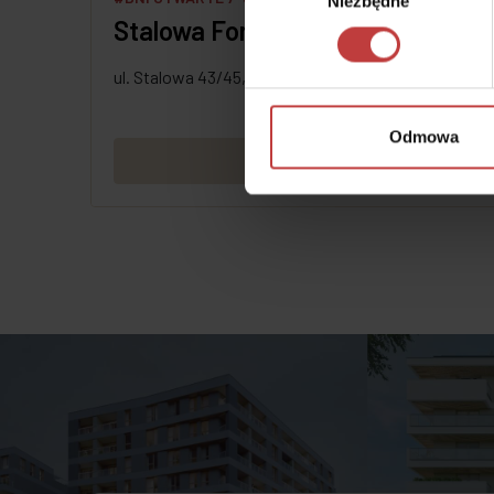
Niezbędne
zgody
Stalowa Form 43.45
ul. Stalowa 43/45, Warszawa-Praga
Odmowa
Zobacz więcej