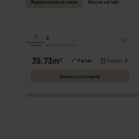
Wykończenie w cenie
Klucze od ręki
2
Autonomia Praska
39.73m
GOTOWE
OFERTA SPECJALNA
2
Parter
Pokoje:
2
Zobacz szczegóły