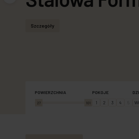
Autonomia Praska - zobacz mieszkania w O
Sprawdź
Wybierz mieszkanie
Sprawdź
Poznaj
Szczegóły
Więcej
Umów spotkanie
POWIERZCHNIA
POKOJE
DZ
1
2
3
4
5
Wł
27
101