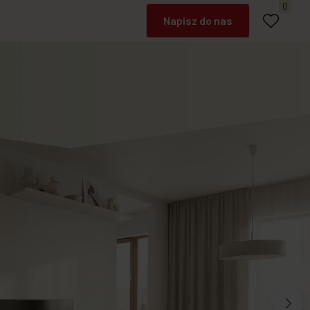
Umów spotkanie
0
Napisz do nas
Zadzwoń