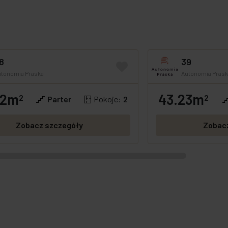
8
39
utonomia Praska
Autonomia Prask
92m
43.23m
OFERTA SPECJALNA
2
GOTOWE
OFERTA SPECJA
2
Parter
Pokoje:
2
Zobacz szczegóły
Zobac