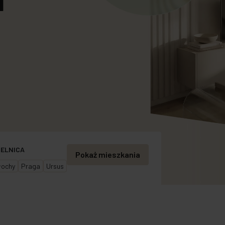
fercie Specjalnej
IELNICA
Pokaż mieszkania
ochy
Praga
Ursus